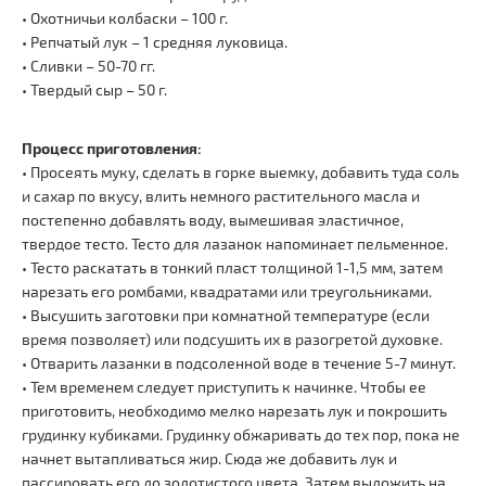
• Охотничьи колбаски – 100 г.
• Репчатый лук – 1 средняя луковица.
• Сливки – 50-70 гг.
• Твердый сыр – 50 г.
Процесс приготовления:
• Просеять муку, сделать в горке выемку, добавить туда соль
и сахар по вкусу, влить немного растительного масла и
постепенно добавлять воду, вымешивая эластичное,
твердое тесто. Тесто для лазанок напоминает пельменное.
• Тесто раскатать в тонкий пласт толщиной 1-1,5 мм, затем
нарезать его ромбами, квадратами или треугольниками.
• Высушить заготовки при комнатной температуре (если
время позволяет) или подсушить их в разогретой духовке.
• Отварить лазанки в подсоленной воде в течение 5-7 минут.
• Тем временем следует приступить к начинке. Чтобы ее
приготовить, необходимо мелко нарезать лук и покрошить
грудинку кубиками. Грудинку обжаривать до тех пор, пока не
начнет вытапливаться жир. Сюда же добавить лук и
пассировать его до золотистого цвета. Затем выложить на