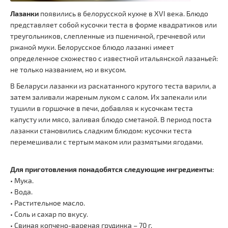
Лазанки
появились в белорусской кухне в ХVІ века. Блюдо
представляет собой кусочки теста в форме квадратиков или
треугольников, слепленные из пшеничной, гречневой или
ржаной муки. Белорусское блюдо лазанкі имеет
определенное схожество с известной итальянской лазаньей:
не только названием, но и вкусом.
В Беларуси лазанки из раскатанного крутого теста варили, а
затем заливали жареным луком с салом. Их запекали или
тушили в горшочке в печи, добавляя к кусочкам теста
капусту или мясо, заливая блюдо сметаной. В период поста
лазанки становились сладким блюдом: кусочки теста
перемешивали с тертым маком или размятыми ягодами.
Для приготовления понадобятся следующие ингредиенты:
• Мука.
• Вода.
• Растительное масло.
• Соль и сахар по вкусу.
• Свиная копчено-вареная грудинка – 70 г.