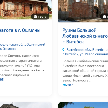
1 фото
1
нагога в г. Ошмяны
Руины Большой
Любавичской синаго
г. Витебск
родненская обл., Ошмянский
 г. Ошмяны
Витебская обл., Витебский
г. Витебск, ул. Революционн
ороде Ошмяны находится
рошенная старая синагога
Большая Любавичская синаг
дположительно 1912 года
Витебске была построена
тройки. Возведена она была
хасидской общиной города 
расного кирпича и ...
улице Ильинской в начале X
95
века. Плотность ...
2387