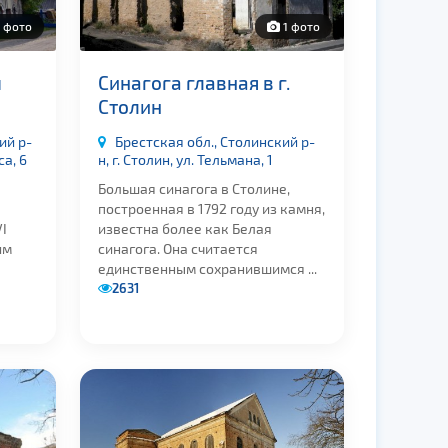
 фото
1 фото
ы
Синагога главная в г.
Столин
ий р-
Брестская обл., Столинский р-
са, 6
н, г. Столин, ул. Тельмана, 1
Большая синагога в Столине,
построенная в 1792 году из камня,
I
известна более как Белая
им
синагога. Она считается
единственным сохранившимся ...
2631