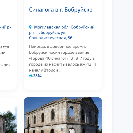
Синагога в г. Бобруйске
кий р-
Могилевская обл., Бобруйский
р-н, г. Бобруйск, ул.
Социалистическая, 36
Некогда, в довоенное время,
ается
Бобруйск носил гордое звание
рно
«Города 40 синагог». В 1917 году в
городе их насчитывалось аж 42! К
тырех
началу Второй ...
2814