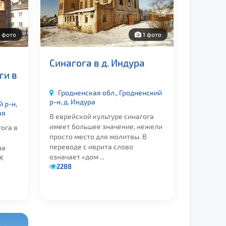
 фото
1 фото
Синагога в д. Индура
ги в
Гродненская обл., Гродненский
р-н, д. Индура
 р-н,
ая
В еврейской культуре синагога
имеет большее значение, нежели
ога в
просто место для молитвы. В
переводе с иврита слово
на
означает «дом ...
X
2288