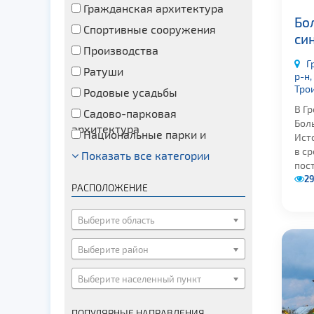
Гражданская архитектура
Бо
Спортивные сооружения
син
Производства
Г
Ратуши
р-н,
Трои
Родовые усадьбы
В Г
Садово-парковая
Бол
архитектура
Национальные парки и
Ист
заказники
в ср
Показать все категории
Озера и водоемы
пост
Памятники
29
РАСПОЛОЖЕНИЕ
Памятники археологии
Памятники геодезии
Выберите область
Памятники природы
Выберите район
Памятники известным людям
Выберите населенный пункт
Церкви
Монастыри
ПОПУЛЯРНЫЕ НАПРАВЛЕНИЯ