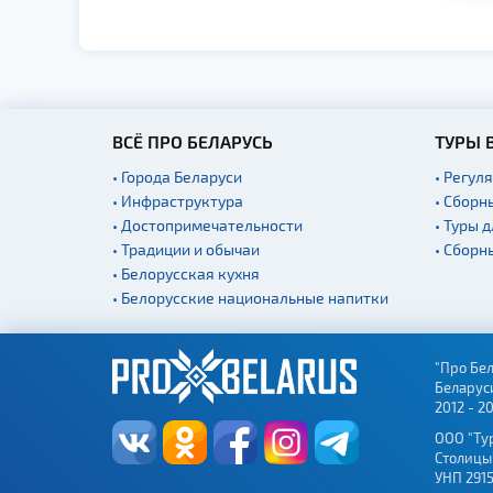
ВСЁ ПРО БЕЛАРУСЬ
ТУРЫ 
• Города Беларуси
• Регул
• Инфраструктура
• Сборн
• Достопримечательности
• Туры 
• Традиции и обычаи
• Сборн
• Белорусская кухня
• Белорусские национальные напитки
"Про Бел
Беларус
2012 - 2
ООО "Ту
Столицы
УНП 2915