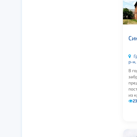
Си
Г
р-н,
В г
заб
пре
пос
из к
23