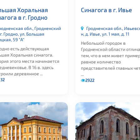
льшая Хоральная
Синагога в г. Ивье
агога в г. Гродно
родненская обл., Гродненский
Гродненская обл., Ивьевс
 г. Гродно, ул. Большая
н, д. Ивье, ул. 1 мая, д. 11
цкая, 59 "А"
Небольшой городок в
родно есть действующая
Гродненской области отлич
ьшая Хоральная синагога.
тем, что в нем живет приме
ория этого места начинается
равное количество
едневековье. В 16 в. здесь
представителей главных че
роили деревянное ...
...
32
2922