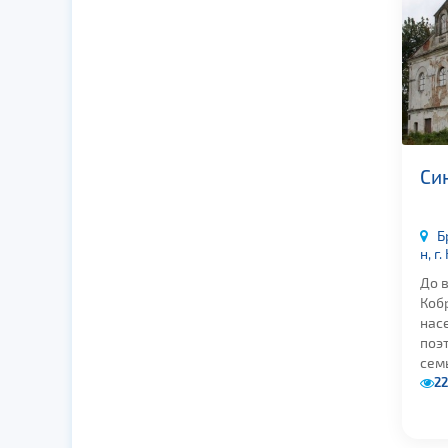
Син
Б
н, г
До 
Коб
нас
поэт
семь
2