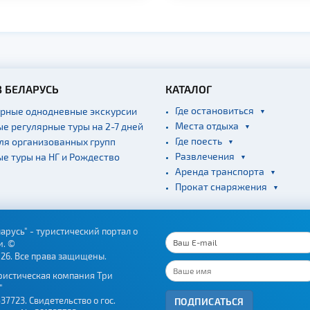
В БЕЛАРУСЬ
КАТАЛОГ
Где остановиться
ярные однодневные экскурсии
Места отдыха
ые регулярные туры на 2-7 дней
Где поесть
для организованных групп
Развлечения
ые туры на НГ и Рождество
Аренда транспорта
Прокат снаряжения
арусь" - туристический портал о
и. ©
026. Все права защищены.
ристическая компания Три
"
37723. Свидетельство о гос.
ПОДПИСАТЬСЯ