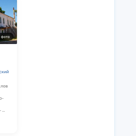
 фото
ский
клов
о-
...