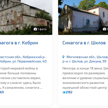
1 фото
1
агога в г. Кобрин
Синагога в г. Шклов
рестская обл., Кобринский р-
Могилевская обл., Шклов
. Кобрин, ул. Первомайская, 40
р-н, г. Шклов, ул. Дикуна, 99
второй мировой войны в
Некогда, в конце 18 века, Ш
рине больше половины
превосходил по размерам,
еления составляли евреи,
величию и уровню социальн
ому и синагог здесь было
экономического развития
. К сожалению, синагога ...
нынешний областной центр - 
269
2182