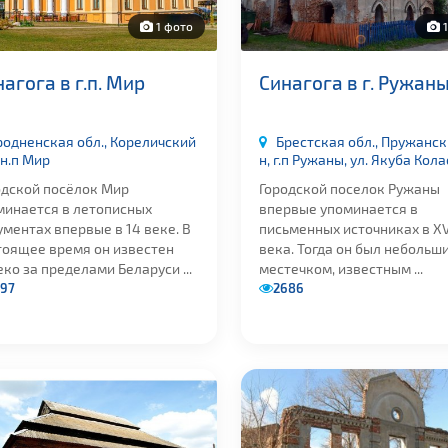
1 фото
1
агога в г.п. Мир
Синагога в г. Ружан
родненская обл., Кореличский
Брестская обл., Пружанск
 н.п Мир
н, г.п Ружаны, ул. Якуба Кола
одской посёлок Мир
Городской поселок Ружаны
минается в летописных
впервые упоминается в
ментах впервые в 14 веке. В
письменных источниках в XV
тоящее время он известен
века. Тогда он был небольш
ко за пределами Беларуси ...
местечком, известным ...
97
2686