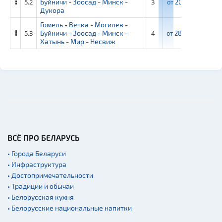
5.2
Буйничи - Зоосад - Минск -
3
от
20 900 ₽
от
2
Дукора
Гомель - Ветка - Могилев -
5.3
Буйничи - Зоосад - Минск -
4
от
28 000 ₽
от
3
Хатынь - Мир - Несвиж
ВСЁ ПРО БЕЛАРУСЬ
• Города Беларуси
• Инфраструктура
• Достопримечательности
• Традиции и обычаи
• Белорусская кухня
• Белорусские национальные напитки