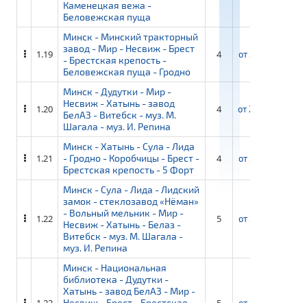
Каменецкая вежа -
Беловежская пуща
Минск - Минский тракторный
завод - Мир - Несвиж - Брест
1.19
4
от
28 350 ₽
о
- Брестская крепость -
Беловежская пуща - Гродно
Минск - Дудутки - Мир -
Несвиж - Хатынь - завод
1.20
4
от
29 800 ₽
от
БелАЗ - Витебск - муз. М.
Шагала - муз. И. Репина
Минск - Хатынь - Сула - Лида
1.21
- Гродно - Коробчицы - Брест -
4
от
29 050 ₽
от
Брестская крепость - 5 Форт
Минск - Сула - Лида - Лидский
замок - стеклозавод «Нёман»
- Вольный мельник - Мир -
1.22
5
от
37 950 ₽
о
Несвиж - Хатынь - Белаз -
Витебск - муз. М. Шагала -
муз. И. Репина
Минск - Национальная
библиотека - Дудутки -
Хатынь - завод БелАЗ - Мир -
1.23
Несвиж - Брест - Брестская
5
от
36 500 ₽
от