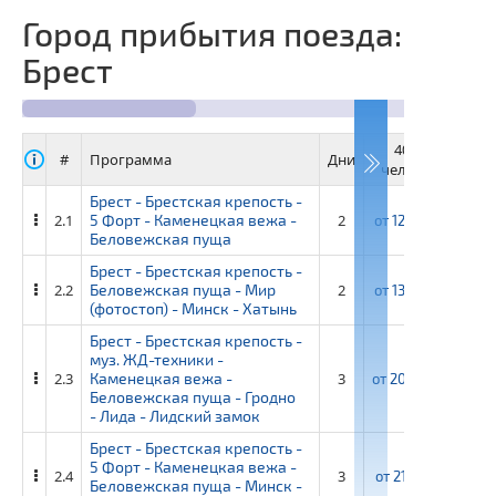
крепость - 5 форт -
Город прибытия поезда:
Каменецкая вежа -
Беловежская пуща
Брест
40+4
3
#
Программа
Дни
человек
че
Брест - Брестская крепость -
2.1
5 Форт - Каменецкая вежа -
2
от
12 300 ₽
от
1
Беловежская пуща
Брест - Брестская крепость -
2.2
Беловежская пуща - Мир
2
от
13 450 ₽
от
1
(фотостоп) - Минск - Хатынь
Брест - Брестская крепость -
муз. ЖД-техники -
2.3
Каменецкая вежа -
3
от
20 850 ₽
от
22
Беловежская пуща - Гродно
- Лида - Лидский замок
Брест - Брестская крепость -
5 Форт - Каменецкая вежа -
2.4
3
от
21 100 ₽
от
2
Беловежская пуща - Минск -