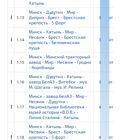
Хатынь
Минск - Дудутки - Мир -
1.13
Диприз - Брест - Брестская
3
от
22 850 ₽
от
крепость - 5 Форт
Минск - Хатынь - Мир -
Несвиж - Брест - Брестская
1.14
3
от
22 100 ₽
от
крепость - Беловежская
пуща
Минск - Минский тракторный
1.15
завод - Мир - Несвиж - Гродно
3
от
21 100 ₽
от
- Коробчицы
Минск - Дудутки - Хатынь -
1.16
завод БелАЗ - Витебск - муз.
3
от
20 450 ₽
от
М. Шагала - муз. И. Репина
Минск - завод БелАЗ - Мир -
Несвиж - Дудутки -
1.17
Национальная библиотека -
4
от
27 100 ₽
от
музей истории «В.О.В.» -
Линия Сталина - Хатынь
Минск - Хатынь - Мир -
Несвиж - Брест - Брестская
1.18
крепость - 5 форт -
4
от
27 950 ₽
от