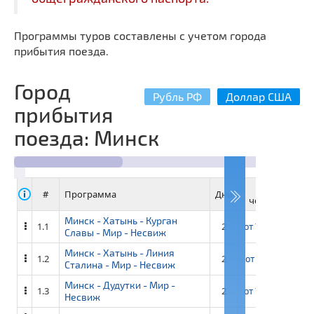
Программы туров составлены с учетом города
прибытия поезда.
Город
Рубль РФ
Доллар США
прибытия
поезда: Минск
40+4
#
Программа
Дни
человек
ч
Минск - Хатынь - Курган
1.1
2
от
12 400 ₽
от
Славы - Мир - Несвиж
Минск - Хатынь - Линия
1.2
2
от
13 150 ₽
от
Сталина - Мир - Несвиж
Минск - Дудутки - Мир -
1.3
2
от
13 400 ₽
от
Несвиж