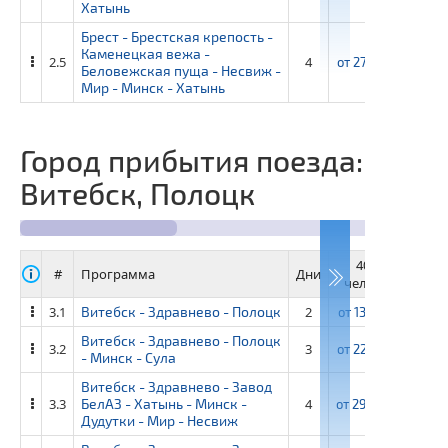
Хатынь
Брест - Брестская крепость -
Каменецкая вежа -
2.5
4
от
27 950 ₽
от
3
Беловежская пуща - Несвиж -
Мир - Минск - Хатынь
Город прибытия поезда:
Витебск, Полоцк
40+4
3
#
Программа
Дни
человек
че
3.1
Витебск - Здравнево - Полоцк
2
от
13 350 ₽
от
14
Витебск - Здравнево - Полоцк
3.2
3
от
22 750 ₽
от
24
- Минск - Сула
Витебск - Здравнево - Завод
3.3
БелАЗ - Хатынь - Минск -
4
от
29 600 ₽
от
32
Дудутки - Мир - Несвиж