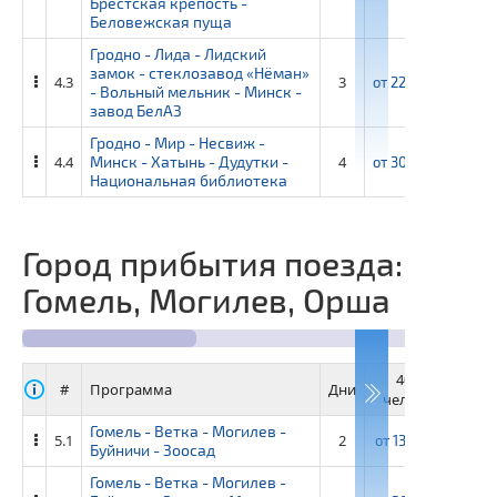
Брестская крепость -
Беловежская пуща
Гродно - Лида - Лидский
замок - стеклозавод «Нёман»
4.3
3
от
22 400 ₽
от
24
- Вольный мельник - Минск -
завод БелАЗ
Гродно - Мир - Несвиж -
4.4
Минск - Хатынь - Дудутки -
4
от
30 500 ₽
от
33
Национальная библиотека
Город прибытия поезда:
Гомель, Могилев, Орша
40+4
3
#
Программа
Дни
человек
че
Гомель - Ветка - Могилев -
5.1
2
от
13 400 ₽
от
1
Буйничи - Зоосад
Гомель - Ветка - Могилев -