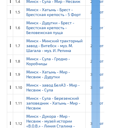
1.4
Минск - Сула - Мир - Несвиж
2
от
13 850 ₽
о
Минск - Хатынь - Брест -
1.5
2
от
12 600 ₽
от
Брестская крепость - 5 Форт
Минск - Дудутки - Брест -
1.6
Брестская крепость -
2
от
14 600 ₽
от
Беловежская пуща
Минск - Минский тракторный
1.7
завод - Витебск - муз. М.
2
от
13 350 ₽
от
Шагала - муз. И. Репина
Минск - Сула - Гродно -
1.8
2
от
13 700 ₽
от
Коробчицы
Минск - Хатынь - Мир -
1.9
3
от
19 750 ₽
о
Несвиж - Дудутки
Минск - завод БелАЗ - Мир -
1.10
3
от
21 900 ₽
от
Несвиж - Сула
Минск - Сула - Березенский
1.11
заповедник - Хатынь - Мир -
3
от
22 300 ₽
от
Несвиж
Минск - Дукора - Мир -
Несвиж - музей истории
1.12
3
от
21 250 ₽
от
«В.О.В.» - Линия Сталина -