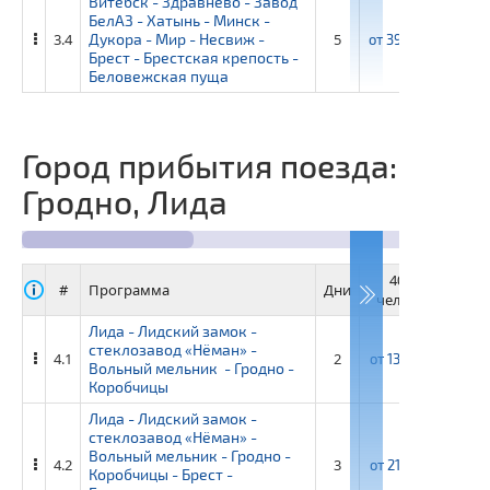
Витебск - Здравнево - Завод
БелАЗ - Хатынь - Минск -
3.4
Дукора - Мир - Несвиж -
5
от
39 650 ₽
от
43
Брест - Брестская крепость -
Беловежская пуща
Город прибытия поезда:
Гродно, Лида
40+4
3
#
Программа
Дни
человек
че
Лида - Лидский замок -
стеклозавод «Нёман» -
4.1
2
от
13 750 ₽
от
1
Вольный мельник - Гродно -
Коробчицы
Лида - Лидский замок -
стеклозавод «Нёман» -
Вольный мельник - Гродно -
4.2
3
от
21 050 ₽
от
22
Коробчицы - Брест -