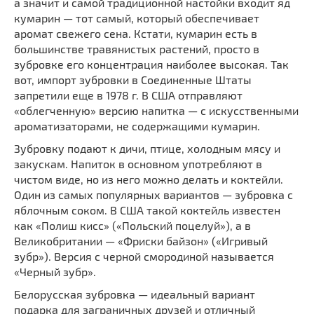
а значит и самой традиционной настойки входит яд
кумарин — тот самый, который обеспечивает
аромат свежего сена. Кстати, кумарин есть в
большинстве травянистых растений, просто в
зубровке его концентрация наиболее высокая. Так
вот, импорт зубровки в Соединенные Штаты
запретили еще в 1978 г. В США отправляют
«облегченную» версию напитка — с искусственными
ароматизаторами, не содержащими кумарин.
Зубровку подают к дичи, птице, холодным мясу и
закускам. Напиток в основном употребляют в
чистом виде, но из него можно делать и коктейли.
Один из самых популярных вариантов — зубровка с
яблочным соком. В США такой коктейль известен
как «Полиш кисс» («Польский поцелуй»), а в
Великобритании — «Фриски байзон» («Игривый
зубр»). Версия с черной смородиной называется
«Черный зубр».
Белорусская зубровка — идеальный вариант
подарка для заграничных друзей и отличный