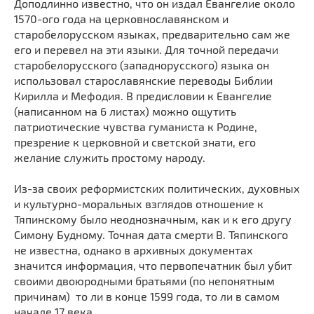
Доподлинно известно, что он издал Евангелие около
1570-ого года на церковнославянском и
старобелорусском языках, предварительно сам же
его и перевел на эти языки. Для точной передачи
старобелорусского (западнорусского) языка он
использовал старославянские переводы Библии
Кирилла и Мефодия. В предисловии к Евангелие
(написанном на 6 листах) можно ощутить
патриотические чувства гуманиста к Родине,
презрение к церковной и светской знати, его
желание служить простому народу.
Из-за своих реформистских политических, духовных
и культурно-моральных взглядов отношение к
Тяпинскому было неоднозначным, как и к его другу
Симону Будному. Точная дата смерти В. Тяпинского
не известна, однако в архивных документах
значится информация, что первопечатник был убит
своими двоюродными братьями (по непонятным
причинам) то ли в конце 1599 года, то ли в самом
начале 17 века.