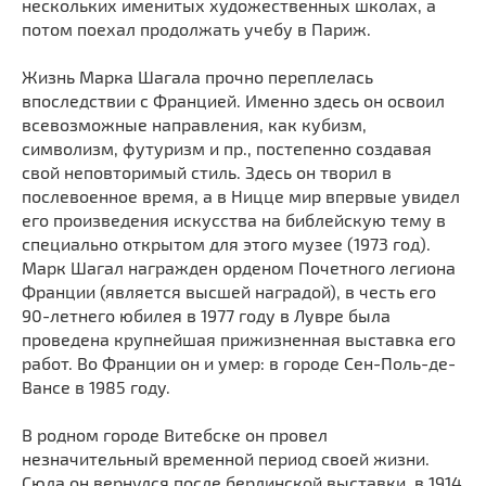
нескольких именитых художественных школах, а
потом поехал продолжать учебу в Париж.
Жизнь Марка Шагала прочно переплелась
впоследствии с Францией. Именно здесь он освоил
всевозможные направления, как кубизм,
символизм, футуризм и пр., постепенно создавая
свой неповторимый стиль. Здесь он творил в
послевоенное время, а в Ницце мир впервые увидел
его произведения искусства на библейскую тему в
специально открытом для этого музее (1973 год).
Марк Шагал награжден орденом Почетного легиона
Франции (является высшей наградой), в честь его
90-летнего юбилея в 1977 году в Лувре была
проведена крупнейшая прижизненная выставка его
работ. Во Франции он и умер: в городе Сен-Поль-де-
Вансе в 1985 году.
В родном городе Витебске он провел
незначительный временной период своей жизни.
Сюда он вернулся после берлинской выставки в 1914