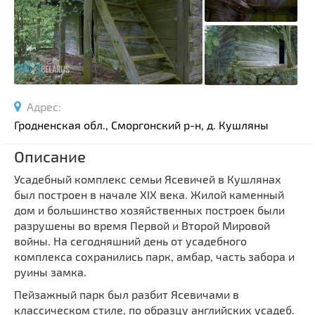
Спортивные сооружения
Производства
Ратуши
Родовые усадьбы
Садово-парковая архитектура
Адрес:
Национальные парки и заказники
Гродненская обл., Сморгонский р-н, д. Кушляны
Озера и водоемы
Описание
Памятники
Памятники археологии
Усадебный комплекс семьи Ясевичей в Кушлянах
был построен в начале XIX века. Жилой каменный
Памятники геодезии
Выберите область
дом и большинство хозяйственных построек были
Памятники природы
разрушены во время Первой и Второй Мировой
Выберите район
Памятники известным людям
войны. На сегодняшний день от усадебного
комплекса сохранились парк, амбар, часть забора и
Выберите населенный пункт
Церкви
руины замка.
Монастыри
Пейзажный парк был разбит Ясевичами в
Костелы
классическом стиле, по образцу английских усадеб.