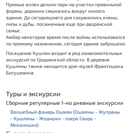
Мечети
Прямые аллеи делили парк на участки правильной
Выберите направление
формы, дорожки смыкались вокруг жилого
Синагоги
здания. До сегодняшнего дня сохранились клены,
Часовни
липы и дубы, посаженные еще при дворянской
семье.
Кирхи
Амбар некоторое время после войны использовался
Кладбище
по прямому назначению, сегодня здание заброшено.
Культурные центры
Посещение Кушлян входит в ряд ознакомительных
Театры
экскурсий по Гродненской области. В деревне
Кушляны также находится дом-музей Франтишека
Галереи
Богушевича.
Концертные залы
Туры и экскурсии
Сборные регулярные 1-но дневные экскурсии
Волшебный фонарь Ошмян (Ошмяны - Жупраны
- Кушляны - Жодишки - озеро Свирь -
Михалишки)