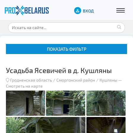
ВХОД
ПОКАЗАТЬ ФИЛЬТР
Усадьба Ясевичей в д. Кушляны
Гродненская область
Сморгонский район
Кушляны
—
Смотреть на карте
Музеи
Замки и дворцы
Военная история
Гражданская архитектура