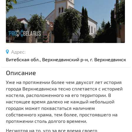
Спортивные сооружения
Производства
Ратуши
Родовые усадьбы
Садово-парковая архитектура
Национальные парки и заказники
Адрес:
Озера и водоемы
Витебская обл., Верхнедвинский р-н, г. Верхнедвинск
Памятники
Описание
Памятники археологии
Уже на протяжении более чем двухсот лет история
Памятники геодезии
Выберите область
города Верхнедвинска тесно сплетается с историей
Памятники природы
костела, расположенного на его территории. В
Выберите район
Памятники известным людям
настоящее время далеко не каждый небольшой
городок может похвастаться наличием
Выберите населенный пункт
Церкви
собственного храма, тем более, простоявшего на
Монастыри
протяжении столь долгого времени.
Костелы
Несмотря на то, что за все время своего