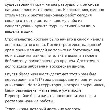
Мечети
существования храм не раз разрушался, он снова
Выберите направление
начинал принимать прихожан. К сожалению, именно
Синагоги
столь частых реставрационных работ сегодня
Часовни
сложно отнести костел к какому-либо из
Кирхи
существующих архитектурных стилей или явно
выделить один.
Кладбище
Строительство костела было начато в самом начале
Культурные центры
девятнадцатого века. После строительства данный
Театры
храм принимал людей не только на богослужения,
Галереи
но и в свои магазины, читальные дома, а также в
библиотеку, расположенную при нем. Достаточно
Концертные залы
долго здесь работала и воскресная школа.
Спустя более чем шестьдесят лет этот храм был
перестроен, а в 1917 года разворован и практически
уничтожен. На той территории, которая сохранилась,
были размещены магазины, а уже после
Перестройки были начаты восстановительные и
реставрационные работы.
Теперь храм, который частично удалось