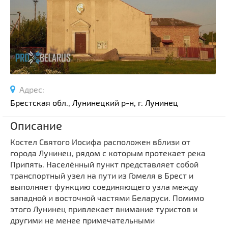
Спортивные сооружения
Производства
Ратуши
Родовые усадьбы
Садово-парковая архитектура
Национальные парки и заказники
Адрес:
Озера и водоемы
Брестская обл., Лунинецкий р-н, г. Лунинец
Памятники
Описание
Памятники археологии
Костел Святого Иосифа расположен вблизи от
Памятники геодезии
Выберите область
города Лунинец, рядом с которым протекает река
Памятники природы
Припять. Населённый пункт представляет собой
Выберите район
Памятники известным людям
транспортный узел на пути из Гомеля в Брест и
выполняет функцию соединяющего узла между
Выберите населенный пункт
Церкви
западной и восточной частями Беларуси. Помимо
Монастыри
этого Лунинец привлекает внимание туристов и
Костелы
другими не менее примечательными