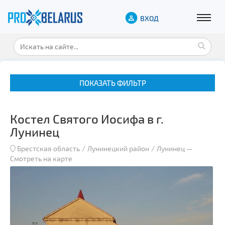
ВХОД
ПОКАЗАТЬ ФИЛЬТР
Костел Святого Иосифа в г.
Лунинец
Брестская область
Лунинецкий район
Лунинец
—
Смотреть на карте
Музеи
Замки и дворцы
Военная история
Гражданская архитектура