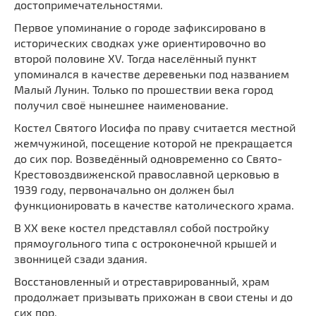
достопримечательностями.
Мечети
Выберите направление
Первое упоминание о городе зафиксировано в
Синагоги
исторических сводках уже ориентировочно во
Часовни
второй половине XV. Тогда населённый пункт
Кирхи
упоминался в качестве деревеньки под названием
Малый Лунин. Только по прошествии века город
Кладбище
получил своё нынешнее наименование.
Культурные центры
Костел Святого Иосифа по праву считается местной
Театры
жемчужиной, посещение которой не прекращается
Галереи
до сих пор. Возведённый одновременно со Свято-
Крестовоздвиженской православной церковью в
Концертные залы
1939 году, первоначально он должен был
функционировать в качестве католического храма.
В XX веке костел представлял собой постройку
прямоугольного типа с остроконечной крышей и
звонницей сзади здания.
Восстановленный и отреставрированный, храм
продолжает призывать прихожан в свои стены и до
сих пор.