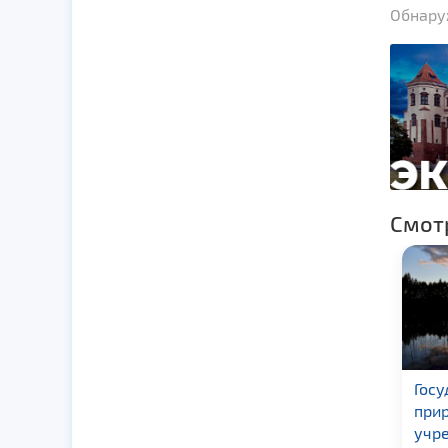
Обнаруж
Смот
ГПУ «Национальный
Госу
парк «Беловежская
при
пуща»
учр