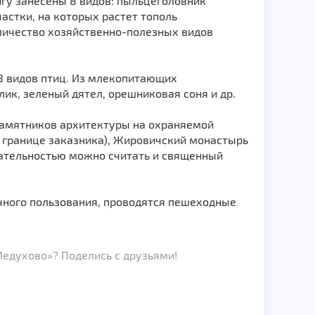
игу занесены 8 видов: пыльцеголовник
астки, на которых растет тополь
личество хозяйственно-полезных видов
8 видов птиц. Из млекопитающих
ик, зеленый дятел, орешниковая соня и др.
 памятников архитектуры на охраняемой
 границе заказника), Жировичский монастырь
ательностью можно считать и священный
ичного пользования, проводятся пешеходные
едухово»? Поделись с друзьями!