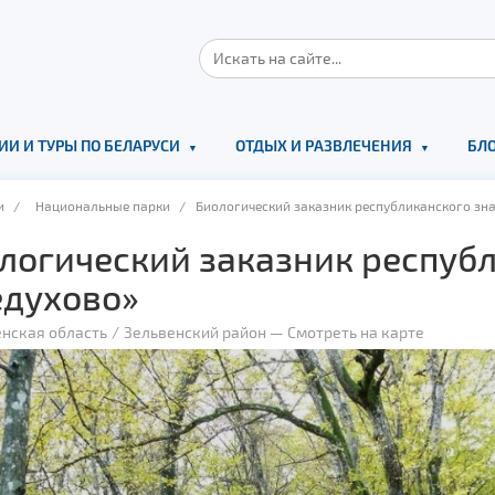
ИИ И ТУРЫ ПО БЕЛАРУСИ
ОТДЫХ И РАЗВЛЕЧЕНИЯ
БЛО
и
/
Национальные парки
/ Биологический заказник республиканского зн
логический заказник респуб
духово»
енская область
Зельвенский район
—
Смотреть на карте