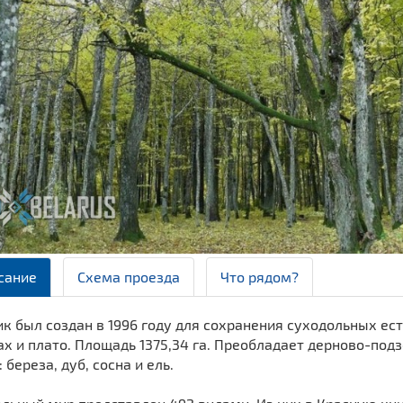
сание
Схема проезда
Что рядом?
к был создан в 1996 году для сохранения суходольных ес
х и плато. Площадь 1375,34 га. Преобладает дерново-по
 береза, дуб, сосна и ель.