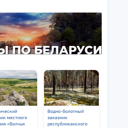
гический
Водно-болотный
Гидроло
ник местного
заказник
заказни
ния «Волчья
республиканского
значени