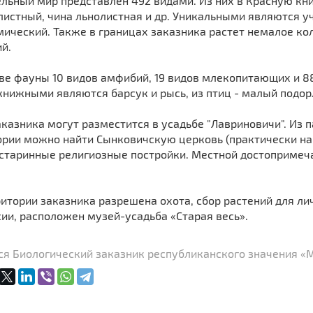
льный мир представлен 492 видами. Из них в Красную кн
истный, чина льнолистная и др. Уникальными являются уч
мический. Также в границах заказника растет немалое ко
й.
аве фауны 10 видов амфибий, 19 видов млекопитающих и 8
нижными являются барсук и рысь, из птиц - малый подорл
аказника могут разместится в усадьбе "Лавриновичи". Из
ории можно найти Сынковичскую церковь (практически на
 старинные религиозные постройки. Местной достопримеч
итории заказника разрешена охота, сбор растений для л
ии, расположен музей-усадьба «Старая весь».
ся Биологический заказник республиканского значения «М