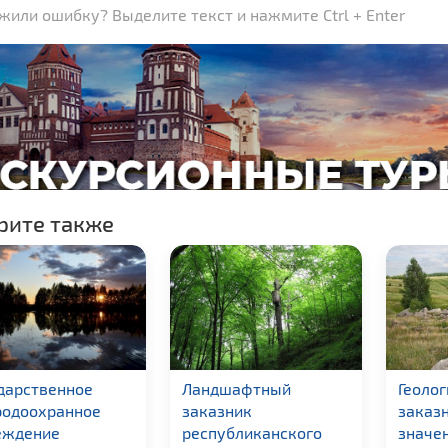
или ошибку? Выделите текст и нажмите Ctrl + Enter
рите также
дарственное
Ландшафтный
Геоло
родоохранное
заказник
заказ
еждение
республиканского
значе