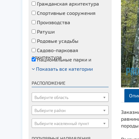
Гражданская архитектура
Спортивные сооружения
Производства
Ратуши
Родовые усадьбы
Садово-парковая
архитектура
Национальные парки и
заказники
Показать все категории
Озера и водоемы
Памятники
РАСПОЛОЖЕНИЕ
Памятники археологии
Опи
Памятники геодезии
Выберите область
Памятники природы
Выберите район
Заказни
Памятники известным людям
равнина
Выберите населенный пункт
Церкви
породы:
Монастыри
ПОПУЛЯРНЫЕ НАПРАВЛЕНИЯ