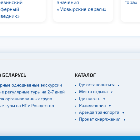
резинский
значения
гора»
сферный
«Мозырские овраги»
оведник»
В БЕЛАРУСЬ
КАТАЛОГ
Где остановиться
ярные однодневные экскурсии
Места отдыха
ые регулярные туры на 2-7 дней
Где поесть
для организованных групп
Развлечения
ые туры на НГ и Рождество
Аренда транспорта
Прокат снаряжения