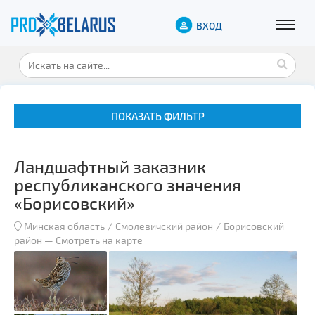
ВХОД
ПОКАЗАТЬ ФИЛЬТР
Ландшафтный заказник
республиканского значения
«Борисовский»
Минская область
Смолевичский район
Борисовский
Музеи
район
—
Смотреть на карте
Замки и дворцы
Военная история
Гражданская архитектура