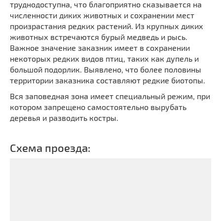
труднодоступна, что благоприятно сказывается на
Мечети
Выберите направление
численности диких животных и сохранении мест
Синагоги
произрастания редких растений. Из крупных диких
Часовни
животных встречаются бурый медведь и рысь.
Важное значение заказник имеет в сохранении
Кирхи
некоторых редких видов птиц, таких как дупель и
Кладбище
большой подорлик. Выявлено, что более половины
территории заказника составляют редкие биотопы.
Культурные центры
Театры
Вся заповедная зона имеет специальный режим, при
котором запрещено самостоятельно вырубать
Галереи
деревья и разводить костры.
Концертные залы
Схема проезда: