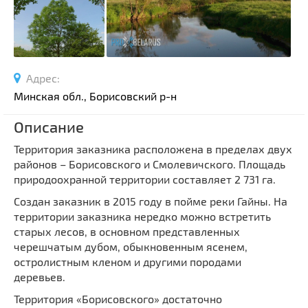
Спортивные сооружения
Производства
Ратуши
Родовые усадьбы
Адрес:
Садово-парковая архитектура
Минская обл., Борисовский р-н
Национальные парки и заказники
Описание
Озера и водоемы
Территория заказника расположена в пределах двух
Памятники
районов – Борисовского и Смолевичского. Площадь
Памятники археологии
природоохранной территории составляет 2 731 га.
Памятники геодезии
Выберите область
Создан заказник в 2015 году в пойме реки Гайны. На
Памятники природы
территории заказника нередко можно встретить
Выберите район
старых лесов, в основном представленных
Памятники известным людям
черешчатым дубом, обыкновенным ясенем,
Выберите населенный пункт
Церкви
остролистным кленом и другими породами
Монастыри
деревьев.
Костелы
Территория «Борисовского» достаточно