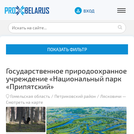
ВХОД
ПОКАЗАТЬ ФИЛЬТР
Государственное природоохранное
учреждение «Национальный парк
«Припятский»
Гомельская область
Петриковский район
Лясковичи
—
Музеи
Смотреть на карте
Замки и дворцы
Военная история
Гражданская архитектура