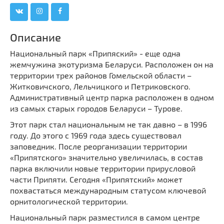
Мечети
Выберите направление
Синагоги
Описание
Часовни
Кирхи
Национальный парк «Припяский» - еще одна
жемчужина экотуризма Беларуси. Расположен он на
Кладбище
территории трех районов Гомельской области –
Культурные центры
Житковичского, Лельчицкого и Петриковского.
Театры
Административный центр парка расположен в одном
из самых старых городов Беларуси – Турове.
Галереи
Этот парк стал национальным не так давно – в 1996
Концертные залы
году. До этого с 1969 года здесь существовал
заповедник. После реорганизации территории
«Припятского» значительно увеличилась, в состав
парка включили новые территории прирусловой
части Припяти. Сегодня «Припятский» может
похвастаться международным статусом ключевой
орнитологической территории.
Национальный парк разместился в самом центре