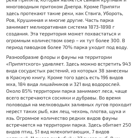
многоводным притоком Днепра. Кроме Припяти
здесь протекают такие реки, как Ствига, Убороть,
Ров, Крушинная и многие другие. Часть парка
занимает мелиоративная система 1873-1898 г
создания. Эта территория может похвастаться и
огромным количеством озер – их тут более 300. В
период паводков более 70% парка уходит под воду.
Разнообразие флоры и фауны на территории
«Припятского» удивляет. Здесь можно встретить 943
вида сосудистых растений, из которых 38 занесены
в Красную книгу. Кроме того здесь есть 196 видов
мха, 184 вида лишайников и 321 вид водорослей.
Около 85% территории парка занимают леса, чаще
всего встречаются сосняки и дубравы. Во время
половодья на мелководьях заливных лугов проходит
нерест таких рыб, как лещ, чехонь, плотва, щука и
язь. Огромное количество редких видов фауны
встречается на территории парка. Здесь обитает 250
видов птиц, 51 вид млекопитающих, 7 видов