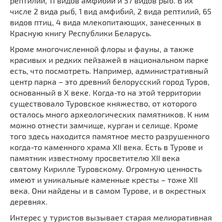
рептилий, 11 видов амфибий и 37 видов рыб. В их
числе 2 вида рыб, 1 вид амфибий, 2 вида рептилий, 65
видов птиц, 4 вида млекопитающих, занесенных в
Красную книгу Республики Беларусь.
Кроме многочисленной флоры и фауны, а также
красивых и редких пейзажей в национальном парке
есть, что посмотреть. Например, административный
центр парка – это древний белорусский город Туров,
основанный в X веке. Когда-то на этой территории
существовало Туровское княжество, от которого
осталось много археологических памятников. К ним
можно отнести замчище, курган и селище. Кроме
того здесь находится памятное место разрушенного
когда-то каменного храма XII века. Есть в Турове и
памятник известному просветителю XII века
святому Кирилле Туровскому. Огромную ценность
имеют и уникальные каменные кресты – тоже XII
века. Они найдены и в самом Турове, и в окрестных
деревнях.
Интерес у туристов вызывает старая мелиоративная