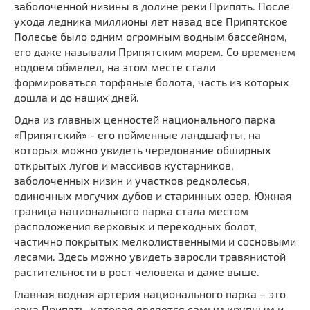
заболоченной низины в долине реки Припять. После
ухода ледника миллионы лет назад все Припятское
Полесье было одним огромным водным бассейном,
его даже называли Припятским морем. Со временем
водоем обмелел, на этом месте стали
формироваться торфяные болота, часть из которых
дошла и до наших дней.
Одна из главных ценностей национального парка
«Припятский» - его пойменные ландшафты, на
которых можно увидеть чередование обширных
открытых лугов и массивов кустарников,
заболоченных низин и участков редколесья,
одиночных могучих дубов и старинных озер. Южная
граница национального парка стала местом
расположения верховых и переходных болот,
частично покрытых мелколиственными и сосновыми
лесами. Здесь можно увидеть заросли травянистой
растительности в рост человека и даже выше.
Главная водная артерия национального парка – это
река Припять, которая является самым крупным и