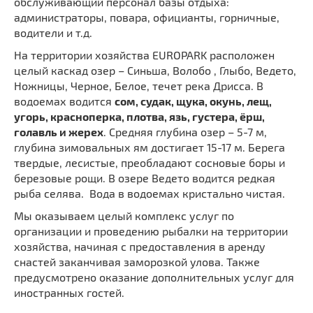
обслуживающий персонал базы отдыха:
администраторы, повара, официанты, горничные,
водители и т.д.
На территории хозяйства EUROPARK расположен
целый каскад озер – Синьша, Волобо , Глыбо, Ведето,
Ножницы, Черное, Белое, течет река Дрисса. В
водоемах водится
сом, судак, щука, окунь, лещ,
угорь, красноперка, плотва, язь, густера, ёрш,
голавль и жерех
. Средняя глубина озер – 5-7 м,
глубина зимовальных ям достигает 15-17 м. Берега
твердые, лесистые, преобладают сосновые боры и
березовые рощи. В озере Ведето водится редкая
рыба селява. Вода в водоемах кристально чистая.
Мы оказываем целый комплекс услуг по
организации и проведению рыбалки на территории
хозяйства, начиная с предоставления в аренду
снастей заканчивая заморозкой улова. Также
предусмотрено оказание дополнительных услуг для
иностранных гостей.