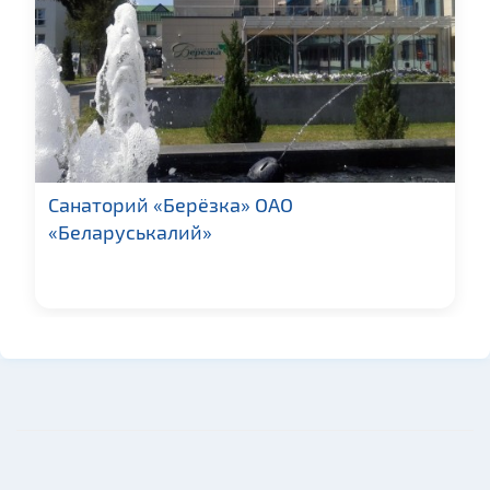
Санаторий «Берёзка» ОАО
«Беларуськалий»