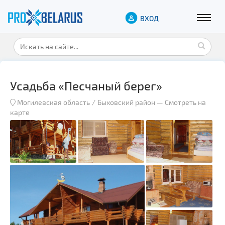
ВХОД
Усадьба «Песчаный берег»
Могилевская область
Быховский район
—
Смотреть на
карте