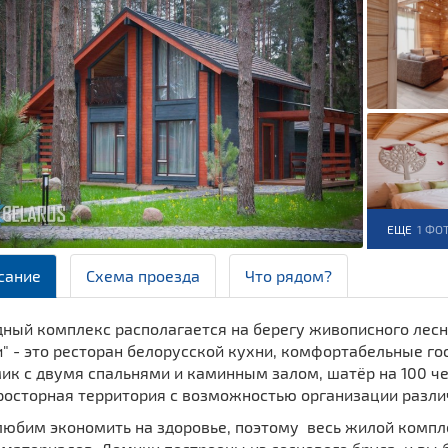
ЕЩЕ
1 ФО
сание
Схема проезда
Что рядом?
ный комплекс располагается на берегу живописного лесно
 - это ресторан белорусской кухни, комфортабельные го
ик с двумя спальнями и каминным залом, шатёр на 100 ч
просторная территория с возможностью организации разл
любим экономить на здоровье, поэтому весь жилой компл