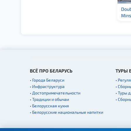
Гостиница «Палац»
Doub
3★
Mins
ВСЁ ПРО БЕЛАРУСЬ
ТУРЫ 
• Города Беларуси
• Регул
• Инфраструктура
• Сборн
• Достопримечательности
• Туры 
• Традиции и обычаи
• Сборн
• Белорусская кухня
• Белорусские национальные напитки