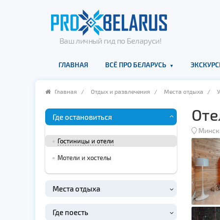
Ваш личный гид по Беларуси!
ГЛАВНАЯ
ВСЁ ПРО БЕЛАРУСЬ
ЭКСКУРС
Главная
/
Отдых и развлечения
/
Места отдыха
/
Оте
Где остановиться
Минск
Гостиницы и отели
Мотели и хостелы
Места отдыха
Где поесть