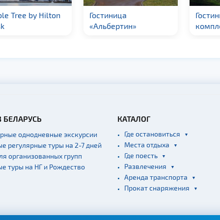
le Tree by Hilton
Гостиница
Гости
k
«Альбертин»
компл
В БЕЛАРУСЬ
КАТАЛОГ
Где остановиться
ярные однодневные экскурсии
Места отдыха
ые регулярные туры на 2-7 дней
Где поесть
для организованных групп
Развлечения
ые туры на НГ и Рождество
Аренда транспорта
Прокат снаряжения