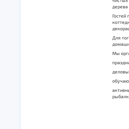
чистых 
дерева
Гостей
коттед
декорац
Для то
домашн
Мы орг
праздн
деловы
обучаю
активны
рыбалка