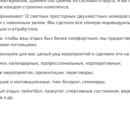
материалов. Домики построены из соснового бруса, и вы
 в каждом строении комплекса.
 принимают 12 светлых просторных двухместных номеров с
ж с каминным залом. Мы сделали все номера индивидуаль
ии и атрибутика.
го, чтобы ваш отдых был более комфортным, мы предоста
ими питомцами.
анизуем для вас целый ряд мероприятий и сделаем это н
ики: календарные, профессиональные, корпоративные;
е мероприятия, презентации, переговоры;
щие и мотивационные, тим-билдинг, семинары;
й отдых: пейнтбол, лазертаг, спортивные состязания, ве
 и др.