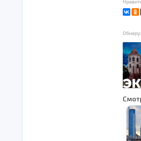
Нравит
Обнаруж
Смот