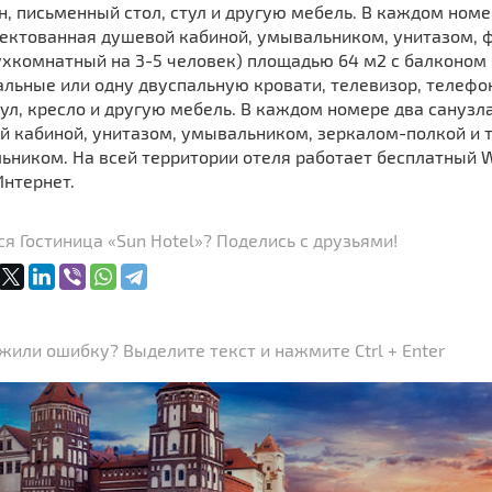
, письменный стол, стул и другую мебель. В каждом номе
ектованная душевой кабиной, умывальником, унитазом, фе
ухкомнатный на 3-5 человек) площадью 64 м2 с балконом
льные или одну двуспальную кровати, телевизор, телефон
тул, кресло и другую мебель. В каждом номере два сануз
й кабиной, унитазом, умывальником, зеркалом-полкой и 
ьником. На всей территории отеля работает бесплатный 
Интернет.
я Гостиница «Sun Hotel»? Поделись с друзьями!
или ошибку? Выделите текст и нажмите Ctrl + Enter