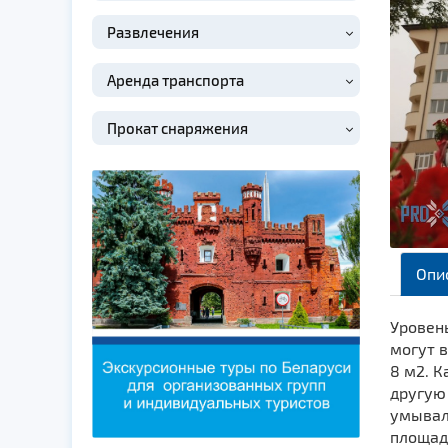
Развлечения
Аренда транспорта
Прокат снаряжения
Опи
Уровен
могут в
8 м2. К
другую
умывал
площадь