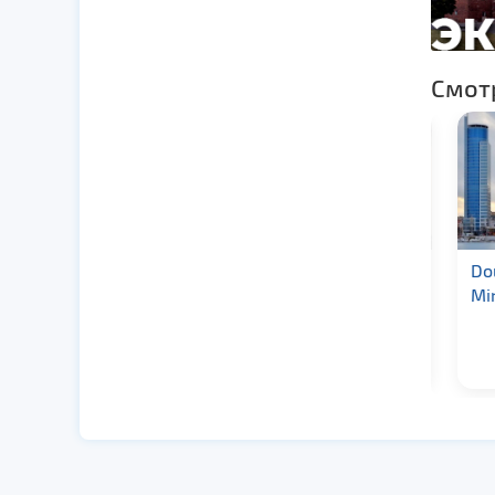
Смот
Гостиница «Палац»
Doub
3★
Mins