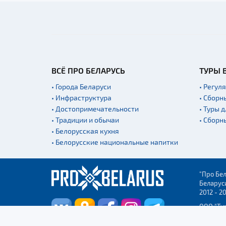
ВСЁ ПРО БЕЛАРУСЬ
ТУРЫ 
• Города Беларуси
• Регул
• Инфраструктура
• Сборн
• Достопримечательности
• Туры 
• Традиции и обычаи
• Сборн
• Белорусская кухня
• Белорусские национальные напитки
"Про Бел
Беларус
2012 - 2
ООО "Ту
Столицы
УНП 2915