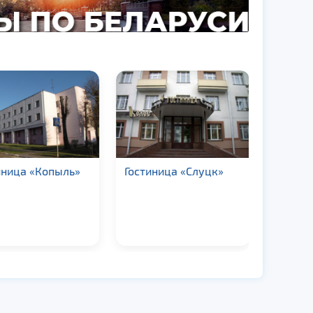
ница «Копыль»
Гостиница «Слуцк»
Гостини
комплек