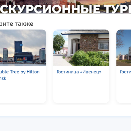
рите также
le Tree by Hilton
Гостиница «Ивенец»
Гости
k