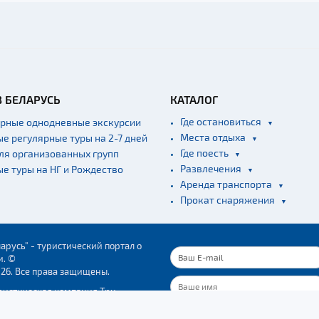
В БЕЛАРУСЬ
КАТАЛОГ
Где остановиться
ярные однодневные экскурсии
Места отдыха
ые регулярные туры на 2-7 дней
Где поесть
для организованных групп
Развлечения
ые туры на НГ и Рождество
Аренда транспорта
Прокат снаряжения
арусь" - туристический портал о
и. ©
026. Все права защищены.
ристическая компания Три
"
37723. Свидетельство о гос.
ПОДПИСАТЬСЯ