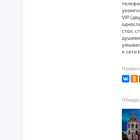
телефон
укомпл
VIP (дв
односпа
стол, с
душево
умывал
к сети 
Нравитс
Обнаруж