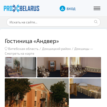
ВХОД
Гостиница «Андвер»
Витебская область
Докшицкий район
Докшицы
—
Смотреть на карте