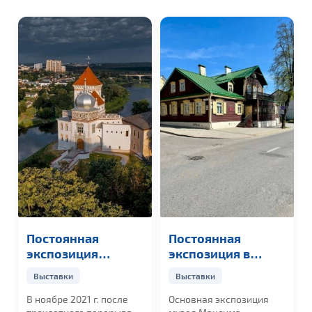
Постоянная
Постоянная
экспозиция
экспозиция в
Старого замка в
музее М.
Выставки
Выставки
Гродно
Богдановича в
Гродно
В ноябре 2021 г. после
Основная экспозиция