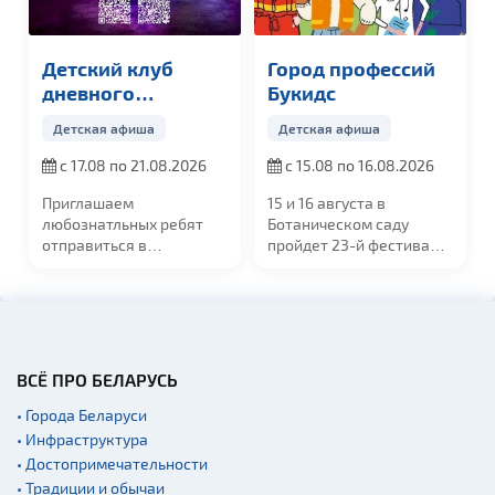
Детский клуб
Город профессий
дневного
Букидс
пребывания
Детская афиша
Детская афиша
«Точь-в-точь»
с 17.08 по 21.08.2026
с 15.08 по 16.08.2026
Приглашаем
15 и 16 августа
в
любознатльных ребят
Ботаническом саду
отправиться в
пройдет
23-й фестиваль
незабываемое 5-
"Город профессий
...
дневное...
ВСЁ ПРО БЕЛАРУСЬ
• Города Беларуси
• Инфраструктура
• Достопримечательности
• Традиции и обычаи