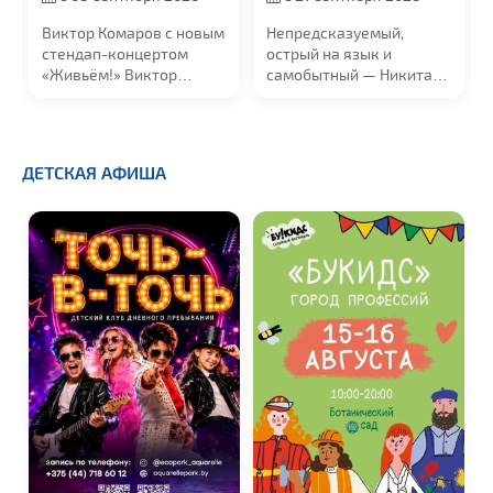
Виктор Комаров с новым
Непредсказуемый,
стендап-концертом
острый на язык и
«Живьём!» Виктор
самобытный — Никита
начинал в...
Шевчук с новой
программой...
ДЕТСКАЯ АФИША