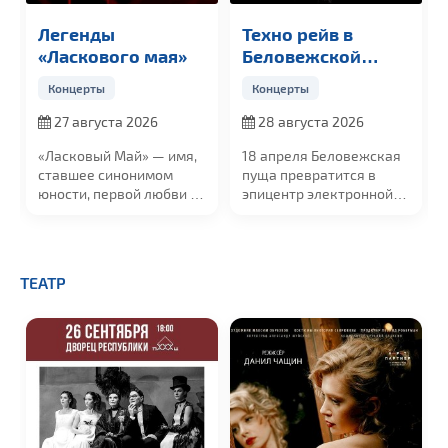
Легенды
Техно рейв в
«Ласкового мая»
Беловежской
пуще
Концерты
Концерты
27 августа 2026
28 августа 2026
«Ласковый Май»
— имя,
18 апреля Беловежская
ставшее синонимом
пуща превратится в
юности, первой любви и
эпицентр электронной
той неповторимой
музыки. Мы приглашаем
искренности,...
вас на уникальный
техно-рейв в самом
сердце легендарного
ТЕАТР
леса — в Поместье Деда
Мороза!