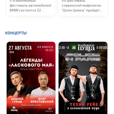
5-й юбилейный
VII Фестиваль
фестиваль автомобилей
славянской мифологии
BMW cостоится 22
"Шлях Цмока" пройдет
августа в
...
в...
КОНЦЕРТЫ