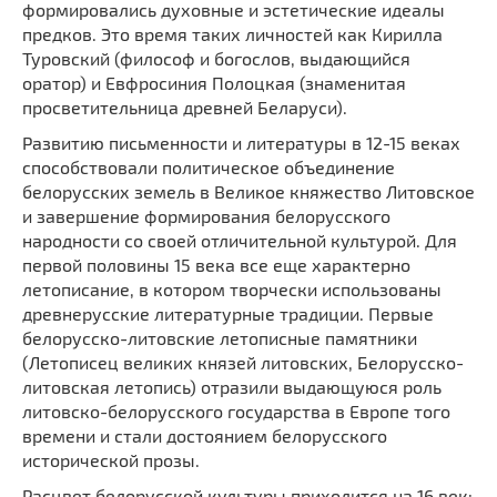
формировались духовные и эстетические идеалы
предков. Это время таких личностей как Кирилла
Туровский (философ и богослов, выдающийся
оратор) и Евфросиния Полоцкая (знаменитая
просветительница древней Беларуси).
Развитию письменности и литературы в 12-15 веках
способствовали политическое объединение
белорусских земель в Великое княжество Литовское
и завершение формирования белорусского
народности со своей отличительной культурой. Для
первой половины 15 века все еще характерно
летописание, в котором творчески использованы
древнерусские литературные традиции. Первые
белорусско-литовские летописные памятники
(Летописец великих князей литовских, Белорусско-
литовская летопись) отразили выдающуюся роль
литовско-белорусского государства в Европе того
времени и стали достоянием белорусского
исторической прозы.
Расцвет белорусской культуры приходится на 16 век: