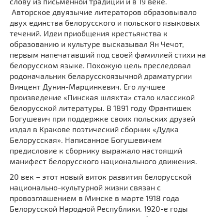
слову из письменной традиции и в 19 веке.
Авторское двуязычие литераторов образовывало
двух единства белорусского и польского языковых
течений. Идеи приобщения крестьянства к
образованию и культуре высказывал Ян Чечот,
первым напечатавший под своей фамилией стихи на
белорусском языке. Похожую цель преследовал
родоначальник беларусскоязычной драматургии
Винцент Дунин-Марцинкевич. Его лучшее
произведение «Пинская шляхта» стало классикой
белорусской литературы. В 1891 году Франтишек
Богушевич при поддержке своих польских друзей
издал в Кракове поэтический сборник «Дудка
Белорусская». Написанное Богушевичем
предисловие к сборнику выражало настоящий
манифест белорусского национального движения.
20 век – этот новый виток развития белорусской
национально-культурной жизни связан с
провозглашением в Минске в марте 1918 года
Белорусской Народной Республики. 1920-е годы