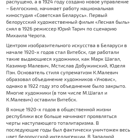
распущено, а в 1924 году создано новое управление
– Белгоскино, начинает работу национальная
киностудия «Советская Беларусь». Первый
белорусский художественный фильм «Лесная быль»
снял в 1926 режиссер Юрий Тарич по сценарию
Михаила Черота.
Центром изобразительного искусства в Беларуси в
начале 1920-х годов стал Витебск, где работали
такие выдающиеся художники, как Марк Шагал,
Казимир Малевич, Мстислав Добужинский, Юделя
Пэн. Основатель стиля супрематизм К.Малевич
образовал объединение художников «Уновис»,
однако в 1922 году это объединение было закрыто.
Многие художники (в том числе М.Шагал и
К.Малевич) оставили Витебск.
В конце 1920-х годов в общественной жизни
республики все больше начинают проявляться
черты наступающего тоталитаризма. В
последующие годы был фактически уничтожен весь
цвет белорусской интеллигенции. В Западной