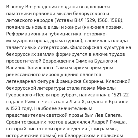
В эпоху Возрождения созданы выдающиеся
памятники правовой мысли белорусского и
литовского народов (Уставы ВКЛ 1529, 1566, 1588),
появились новые виды и жанры (книжная поэзия,
Реформационная публицистика, историко-
мемуарная проза, драматургия), сложилась плеяда
талантливых литераторов. Философская культура на
белорусских землях формируется в ключе трудов
просветителей Возрождения Симона Будного и
Василия Тяпинского. Самым ярким примером
ренессансного мироощущения является
легендарная фигура Франциска Скорины. Классикой
белорусской литературы стала поэма Миколы
Гусовского «Песня про зубра», написанная в 1521-22
годах в Риме в честь папы Льва Х, издана в Кракове
в 1523 году. Наиболее значительным
представителем светской прозы был Лев Сапега.
Среди тогдашних поэтов выделялся Андрей Римша,
который писал свои произведения (эпиграммы,
исторические поэмы) на белорусском и польском