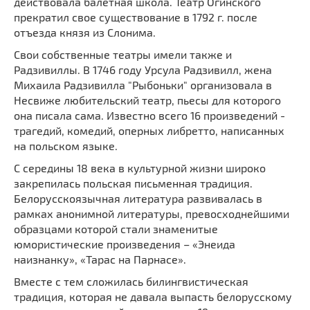
действовала балетная школа. Театр Огинского
прекратил свое существование в 1792 г. после
отъезда князя из Слонима.
Свои собственные театры имели также и
Радзивиллы. В 1746 году Урсула Радзивилл, жена
Михаила Радзивилла "Рыбоньки" организовала в
Несвиже любительский театр, пьесы для которого
она писала сама. Известно всего 16 произведений -
трагедий, комедий, оперных либретто, написанных
на польском языке.
С середины 18 века в культурной жизни широко
закрепилась польская письменная традиция.
Белорусскоязычная литература развивалась в
рамках анонимной литературы, превосходнейшими
образцами которой стали знаменитые
юмористические произведения – «Энеида
наизнанку», «Тарас на Парнасе».
Вместе с тем сложилась билингвистическая
традиция, которая не давала выпасть белорусскому