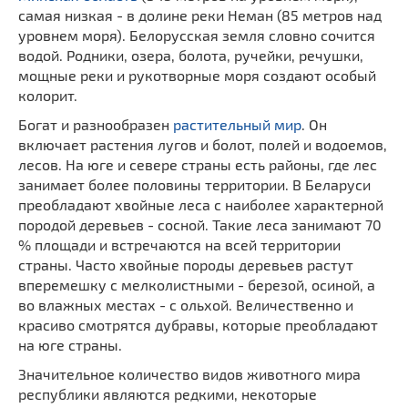
самая низкая - в долине реки Неман (85 метров над
уровнем моря). Белорусская земля словно сочится
водой. Родники, озера, болота, ручейки, речушки,
мощные реки и рукотворные моря создают особый
колорит.
Богат и разнообразен
растительный мир
. Он
включает растения лугов и болот, полей и водоемов,
лесов. На юге и севере страны есть районы, где лес
занимает более половины территории. В Беларуси
преобладают хвойные леса с наиболее характерной
породой деревьев - сосной. Такие леса занимают 70
% площади и встречаются на всей территории
страны. Часто хвойные породы деревьев растут
вперемешку с мелколистными - березой, осиной, а
во влажных местах - с ольхой. Величественно и
красиво смотрятся дубравы, которые преобладают
на юге страны.
Значительное количество видов животного мира
республики являются редкими, некоторые