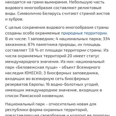
находятся на грани вымирания. Небольшую часть
видового многообразия составляют реликтовые
виды. Символично Беларусь считают страной аистов
и зубров.
С целью сохранения видового многообразия страны
созданы особо охраняемые
природные территории
.
В их числе: 1 заповедник; 4 национальных парка; 334
заказника; 874 памятника природы, их площадь
составляет 7,8 % от площади территории страны. Из
числа охраняемых территорий 20 имеет статус
международного значения. Из них: национальный
парк «Беловежская пуща» - объект Всемирного
наследия ЮНЕСКО; 3 биосферных заповедника,
входящих во всемирную сеть биосферных
резерватов Европы; 16 водно-болотных угодий,
имеющих международное значение, входящих в
список Рамсаской конвенции.
Национальный парк - относительно новая для
республики форма охранных территорий,
представляющая своеобразие и колорит ее природы.