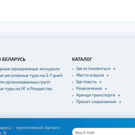
В БЕЛАРУСЬ
КАТАЛОГ
Где остановиться
ярные однодневные экскурсии
Места отдыха
ые регулярные туры на 2-7 дней
Где поесть
для организованных групп
Развлечения
ые туры на НГ и Рождество
Аренда транспорта
Прокат снаряжения
арусь" - туристический портал о
и. ©