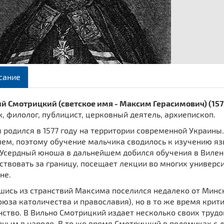
сание
й Смотрицкий (светское имя - Максим Герасимович) (157
, филолог, публицист, церковный деятель, архиепископ.
 родился в 1577 году на территории современной Украин
ем, поэтому обучение мальчика сводилось к изучению яз
 Усердный юноша в дальнейшем добился обучения в Вилен
твовать за границу, посещает лекции во многих универси
не.
шись из странствий Максима поселился недалеко от Минск
оюза католичества и православия), но в то же время крит
ство. В Вильно Смотрицкий издает несколько своих трудо
рным в народе. В то же время Смотрицкий в полемиках с