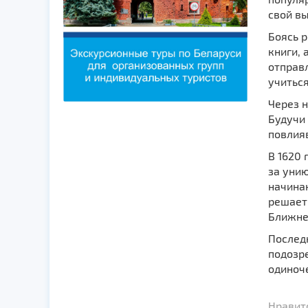
свой вы
Боясь р
книги, 
отправл
учиться
Через 
Будучи 
повлия
В 1620 
за унию
начина
решает
Ближнем
Послед
подозре
одиноч
Нравит