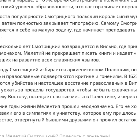
сокий уровень образованности, что настораживает корол
оста популярности Смотрицкого польский король Сигизмун
а затем полностью закрывает типографию. Самому Смотри
яется к себе на малую родину, где начинает преподавать 
.
несколько лет Смотрицкий возвращается в Вильно, где пр
монахом, Мелетий не прекращает писать книги и издает 
вших на развитие всех славянских языков.
году Смотрицкий избирается архиепископом Полоцким, но 
 и православные подвергаются критике и гонениям. В 1623
ются убийства и настоящее восстание православных в Ви
 уехать за пределы государства, чтобы не быть схваченн
у Востоку, посещает святые места в Палестине, и через 
ние годы жизни Мелентия прошли неоднозначно. Его не х
вали его в симпатиях к униатству, которое ему пришлось
естве, отвергнутый бывшими друзьями он прожил остаток
ся Мелетий Смотрицкий? Поделись с друзьями!