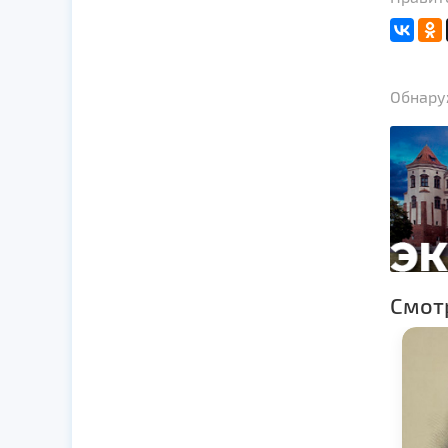
Обнаруж
Смот