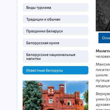
Виды туризма
Традиции и обычаи
Праздники Беларуси
Опи
Белорусская кухня
Милети
Белорусские национальные
человек
напитки
Максим
писател
Известные белорусы
школе.
путешес
медици
Вернув
унии (с
духовен
популя