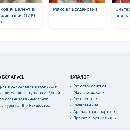
ькович Валентий
Максим Богданович
Ольгер
хиорович (1799-
князь 
)
В БЕЛАРУСЬ
КАТАЛОГ
Где остановиться
ярные однодневные экскурсии
Места отдыха
ые регулярные туры на 2-7 дней
Где поесть
для организованных групп
Развлечения
ые туры на НГ и Рождество
Аренда транспорта
Прокат снаряжения