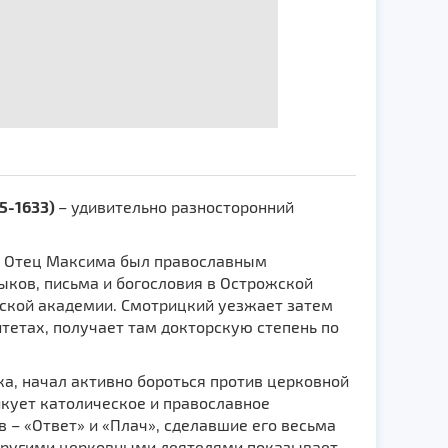
5-1633)
– удивительно разносторонний
ы. Отец Максима был православным
ыков, письма и богословия в Острожской
ской академии. Смотрицкий уезжает затем
тетах, получает там докторскую степень по
а, начал активно бороться против церковной
икует католическое и православное
в – «Ответ» и «Плач», сделавшие его весьма
 другими церковными деятелями показывает