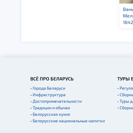
Игнат Домейко
Ван
Мель
1842
ВСЁ ПРО БЕЛАРУСЬ
ТУРЫ 
• Города Беларуси
• Регул
• Инфраструктура
• Сборн
• Достопримечательности
• Туры 
• Традиции и обычаи
• Сборн
• Белорусская кухня
• Белорусские национальные напитки