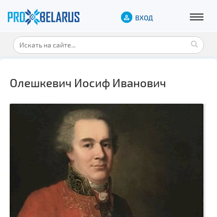
ВХОД
Олешкевич Иосиф Иванович