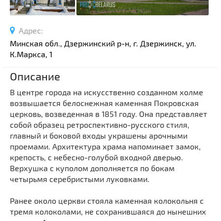
Спортивные сооружения
Производства
Адрес:
Ратуши
Минская обл., Дзержинский р-н, г. Дзержинск, ул.
Родовые усадьбы
К.Маркса, 1
Садово-парковая архитектура
Описание
Национальные парки и заказники
В центре города на искусственно созданном холме
Озера и водоемы
возвышается белоснежная каменная Покровская
Памятники
церковь, возведенная в 1851 году. Она представляет
Памятники археологии
собой образец ретроспективно-русского стиля,
главный и боковой входы украшены арочными
Памятники геодезии
Выберите область
проемами. Архитектура храма напоминает замок,
Памятники природы
крепость, с небесно-голубой входной дверью.
Выберите район
Верхушка с куполом дополняется по бокам
Памятники известным людям
четырьмя серебристыми луковками.
Выберите населенный пункт
Церкви
Монастыри
Ранее около церкви стояла каменная колокольня с
тремя колоколами, не сохранившаяся до нынешних
Костелы