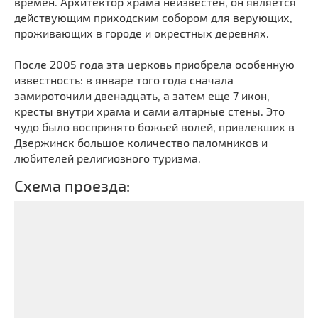
времен. Архитектор храма неизвестен, он является
Мечети
Выберите направление
действующим приходским собором для верующих,
Синагоги
проживающих в городе и окрестных деревнях.
Часовни
После 2005 года эта церковь приобрела особенную
Кирхи
известность: в январе того года сначала
Кладбище
замироточили двенадцать, а затем еще 7 икон,
кресты внутри храма и сами алтарные стены. Это
Культурные центры
чудо было воспринято божьей волей, привлекших в
Театры
Дзержинск большое количество паломников и
любителей религиозного туризма.
Галереи
Концертные залы
Схема проезда: