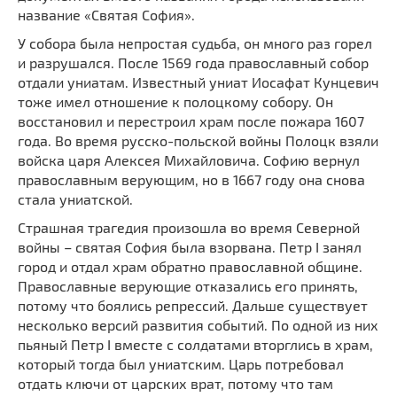
название «Святая София».
У собора была непростая судьба, он много раз горел
и разрушался. После 1569 года православный собор
отдали униатам. Известный униат Иосафат Кунцевич
тоже имел отношение к полоцкому собору. Он
восстановил и перестроил храм после пожара 1607
года. Во время русско-польской войны Полоцк взяли
войска царя Алексея Михайловича. Софию вернул
православным верующим, но в 1667 году она снова
стала униатской.
Страшная трагедия произошла во время Северной
войны – святая София была взорвана. Петр I занял
город и отдал храм обратно православной общине.
Православные верующие отказались его принять,
потому что боялись репрессий. Дальше существует
несколько версий развития событий. По одной из них
пьяный Петр I вместе с солдатами вторглись в храм,
который тогда был униатским. Царь потребовал
отдать ключи от царских врат, потому что там