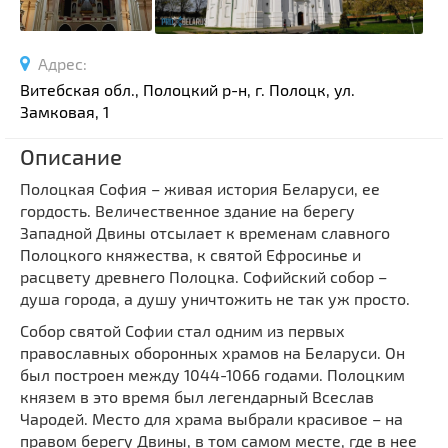
Спортивные сооружения
Производства
Адрес:
Ратуши
Витебская обл., Полоцкий р-н, г. Полоцк, ул.
Родовые усадьбы
Замковая, 1
Садово-парковая архитектура
Описание
Национальные парки и заказники
Полоцкая София – живая история Беларуси, ее
Озера и водоемы
гордость. Величественное здание на берегу
Памятники
Западной Двины отсылает к временам славного
Памятники археологии
Полоцкого княжества, к святой Ефросинье и
расцвету древнего Полоцка. Софийский собор –
Памятники геодезии
Выберите область
душа города, а душу уничтожить не так уж просто.
Памятники природы
Выберите район
Собор святой Софии стал одним из первых
Памятники известным людям
православных оборонных храмов на Беларуси. Он
Выберите населенный пункт
Церкви
был построен между 1044-1066 годами. Полоцким
князем в это время был легендарный Всеслав
Монастыри
Чародей. Место для храма выбрали красивое – на
Костелы
правом берегу Двины, в том самом месте, где в нее