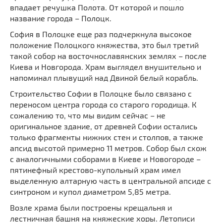
Мечети
впадает речушка Полота. От которой и пошло
Выберите направление
название города – Полоцк.
Синагоги
София в Полоцке еще раз подчеркнула высокое
Часовни
положение Полоцкого княжества, это был третий
Кирхи
такой собор на восточнославянских землях – после
Кладбище
Киева и Новгорода. Храм выглядел внушительно и
напоминал плывущий над Двиной белый корабль.
Культурные центры
Строительство Софии в Полоцке было связано с
Театры
переносом центра города со старого городища. К
Галереи
сожалению то, что мы видим сейчас – не
Концертные залы
оригинальное здание, от древней Софии остались
только фрагменты нижних стен и столпов, а также
апсид высотой примерно 11 метров. Собор был схож
с аналогичными соборами в Киеве и Новогороде –
пятинефный крестово-купольный храм имел
выделенную алтарную часть в центральной апсиде с
синтроном и купол диаметром 5,85 метра.
Возле храма были построены крещальня и
лестничная башня на княжеские хоры. Летописи