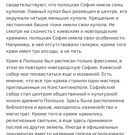
свидетельствуют, что полоцкая София имела семь
куполов. Главный купол был размещен в центре, его
окружали четыре меньших купола. Крещальня и
лестничная башня тоже имели свои купола. Не
смотря на схожесть с киевским и новгородским
храмами, полоцкая София имела свои особенности.
Например, в ней отсутствовали галереи, кроме того
храм имел три апсиды, а не пять.
Храм в Полоцке был расписан только фресками, в
этом он повторял новгородскую Софию. Киевский
собор мог похвастаться еще и мозаикой. Есть
мнение, что все три храма строили одни мастера,
приглашенные из Константинополя. Софийский
собор стал центром общественной и культурной
жизни древнего Полоцка. Здесь была расположена
библиотека и архив, находилось казначейство и
магистрат. Кроме того в храме хранились
религиозные святыни, а еще здесь принимали
послов из других земель. Иногда в официальных
документах вместо названия города использовали