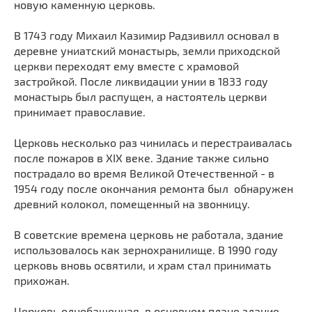
новую каменную церковь.
Мечети
Выберите направление
Синагоги
В 1743 году Михаил Казимир Радзивилл основал в
деревне униатский монастырь, земли приходской
Часовни
церкви переходят ему вместе с храмовой
Кирхи
застройкой. После ликвидации унии в 1833 году
Кладбище
монастырь был распущен, а настоятель церкви
принимает православие.
Культурные центры
Театры
Церковь несколько раз чинилась и перестраивалась
Галереи
после пожаров в XIX веке. Здание также сильно
пострадало во время Великой Отечественной - в
Концертные залы
1954 году после окончания ремонта был обнаружен
древний колокол, помещенный на звонницу.
В советские времена церковь не работала, здание
использовалось как зернохранилище. В 1990 году
церковь вновь освятили, и храм стал принимать
прихожан.
Церковь однобашенная, в основном плане здание