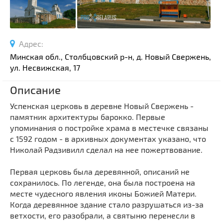
Спортивные сооружения
Производства
Ратуши
Адрес:
Родовые усадьбы
Минская обл., Столбцовский р-н, д. Новый Свержень,
Садово-парковая архитектура
ул. Несвижская, 17
Национальные парки и заказники
Описание
Озера и водоемы
Успенская церковь в деревне Новый Свержень -
Памятники
памятник архитектуры барокко. Первые
Памятники археологии
упоминания о постройке храма в местечке связаны
с 1592 годом - в архивных документах указано, что
Памятники геодезии
Выберите область
Николай Радзивилл сделал на нее пожертвование.
Памятники природы
Выберите район
Памятники известным людям
Первая церковь была деревянной, описаний не
сохранилось. По легенде, она была построена на
Выберите населенный пункт
Церкви
месте чудесного явления иконы Божией Матери.
Монастыри
Когда деревянное здание стало разрушаться из-за
Костелы
ветхости, его разобрали, а святыню перенесли в