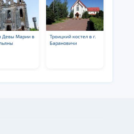
л Девы Марии в
Троицкий костел в г.
Костел
ольяны
Барановичи
Преобра
Господне
Германо