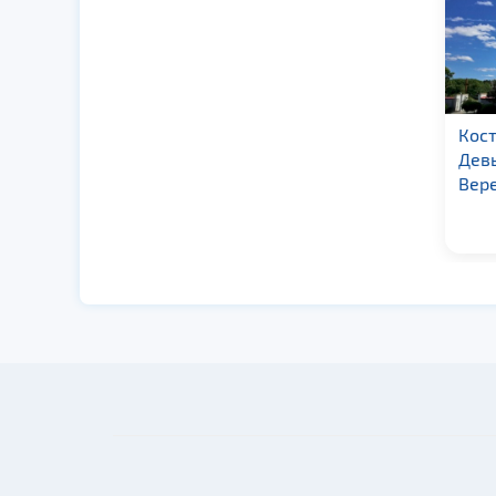
Костел Cвятого
Кост
Апостола Андрея в г.
Девы
Слоним
Вер