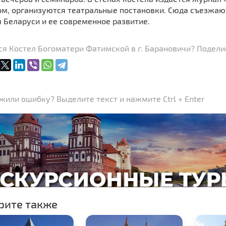
ом, организуются театральные постановки. Сюда съезжаю
 Беларуси и ее современное развитие.
я Костел Богоматери Фатимской в г. Барановичи? Поделис
или ошибку? Выделите текст и нажмите Ctrl + Enter
рите также