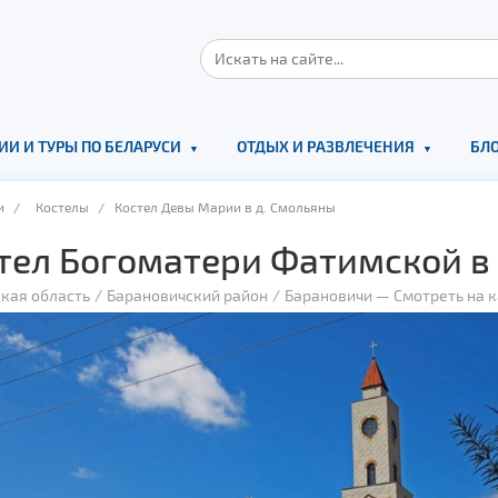
ИИ И ТУРЫ ПО БЕЛАРУСИ
ОТДЫХ И РАЗВЛЕЧЕНИЯ
БЛО
и
/
Костелы
/ Костел Девы Марии в д. Смольяны
тел Богоматери Фатимской в 
кая область
Барановичский район
Барановичи
—
Смотреть на 