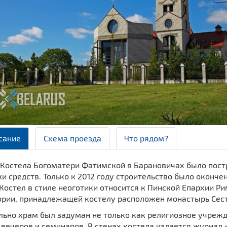
сание
Схема проезда
Что рядом?
Костела Богоматери Фатимской в Барановичах было постро
и средств. Только к 2012 году строительство было оконч
Костел в стиле неоготики относится к Пинской Епархии Р
ории, принадлежащей костелу расположен монастырь Сест
ьно храм был задуман не только как религиозное учрежд
 вечеров и семинаров. В стенах костела издается журнал 