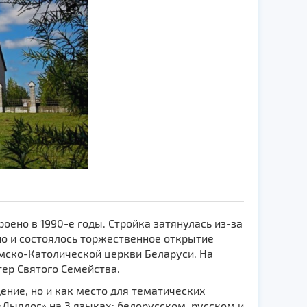
ено в 1990-е годы. Стройка затянулась из-за
ено и состоялось торжественное открытие
имско-Католической церкви Беларуси. На
ер Святого Семейства.
ение, но и как место для тематических
«Дыялог» на 3 языках: белорусском, русском и