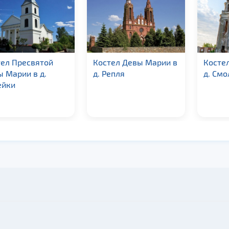
ел Пресвятой
Костел Девы Марии в
Косте
 Марии в д.
д. Репля
д. См
ейки