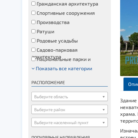
Гражданская архитектура
Спортивные сооружения
Производства
Ратуши
Родовые усадьбы
Садово-парковая
архитектура
Национальные парки и
заказники
Показать все категории
Озера и водоемы
Памятники
РАСПОЛОЖЕНИЕ
Опи
Памятники археологии
Памятники геодезии
Выберите область
Здание 
Памятники природы
нехватк
Выберите район
храма. 
Памятники известным людям
террит
Выберите населенный пункт
Церкви
Изначал
Монастыри
встреч,
ПОПУЛЯРНЫЕ НАПРАВЛЕНИЯ