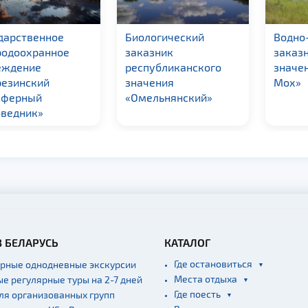
дарственное
Биологический
Водно
родоохранное
заказник
заказ
еждение
республиканского
значе
резинский
значения
Мох»
сферный
«Омельнянский»
оведник»
В БЕЛАРУСЬ
КАТАЛОГ
Где остановиться
ярные однодневные экскурсии
Места отдыха
ые регулярные туры на 2-7 дней
Где поесть
для организованных групп