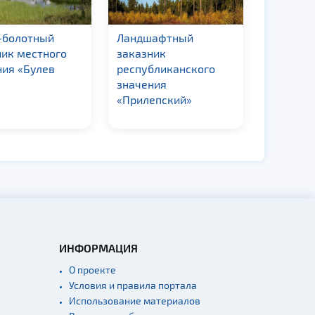
-болотный
Ландшафтный
Биологи
ник местного
заказник
заказни
ния «Булев
республиканского
республ
значения
значени
«Прилепский»
лес»
ИНФОРМАЦИЯ
О проекте
Условия и правила портала
Использование материалов