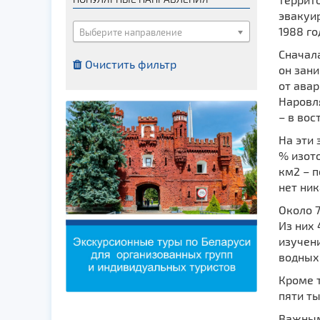
Костелы
эвакуир
Мечети
1988 го
Выберите направление
Синагоги
Сначала
Очистить фильтр
он зани
Часовни
от авар
Кирхи
Наровля
Кладбище
– в вос
Культурные центры
На эти 
% изото
Театры
км2 – п
Галереи
нет ник
Концертные залы
Около 7
Из них
изучен
водных
Кроме т
пяти ты
Важным