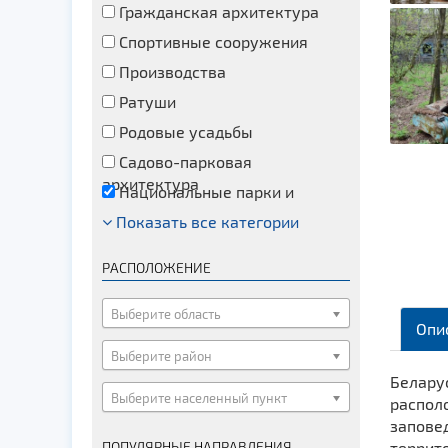
Гражданская архитектура
Спортивные сооружения
Производства
Ратуши
Родовые усадьбы
Садово-парковая
архитектура
Национальные парки и
заказники
Показать все категории
Озера и водоемы
Памятники
РАСПОЛОЖЕНИЕ
Памятники археологии
Памятники геодезии
Выберите область
Опи
Памятники природы
Выберите район
Памятники известным людям
Беларус
Выберите населенный пункт
Церкви
распол
заповед
Монастыри
ПОПУЛЯРНЫЕ НАПРАВЛЕНИЯ
террит