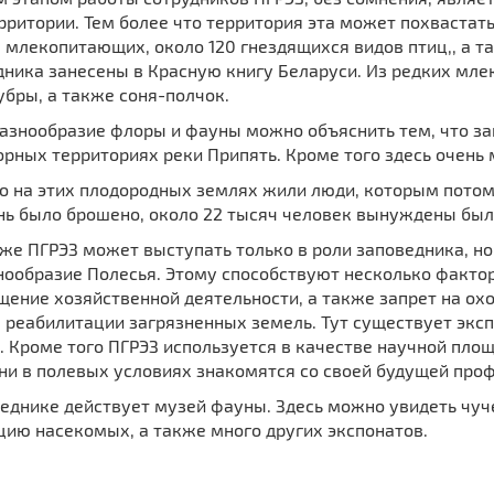
рритории. Тем более что территория эта может похвастат
 млекопитающих, около 120 гнездящихся видов птиц,, а т
дника занесены в Красную книгу Беларуси. Из редких мле
убры, а также соня-полчок.
разнообразие флоры и фауны можно объяснить тем, что з
рных территориях реки Припять. Кроме того здесь очень 
то на этих плодородных землях жили люди, которым потом
нь было брошено, около 22 тысяч человек вынуждены были
же ПГРЭЗ может выступать только в роли заповедника, но 
ообразие Полесья. Этому способствуют несколько фактор
ение хозяйственной деятельности, а также запрет на ох
 реабилитации загрязненных земель. Тут существует эксп
 Кроме того ПГРЭЗ используется в качестве научной площ
ни в полевых условиях знакомятся со своей будущей проф
еднике действует музей фауны. Здесь можно увидеть чуче
цию насекомых, а также много других экспонатов.