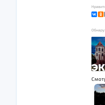
Нравит
Обнаруж
Смот