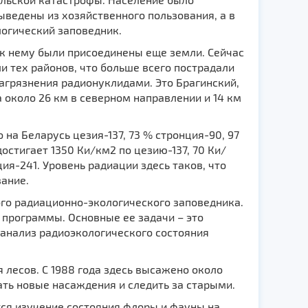
ыведены из хозяйственного пользования, а в
логический заповедник.
ду к нему были присоединены еще земли. Сейчас
ли тех районов, что больше всего пострадали
агрязнения радионуклидами. Это Брагинский,
 около 26 км в северном направлении и 14 км
на Беларусь цезия-137, 73 % стронция-90, 97
остигает 1350 Ки/км2 по цезию-137, 70 Ки/
ия-241. Уровень радиации здесь таков, что
ание.
ого радиационно-экологического заповедника.
 программы. Основные ее задачи – это
анализ радиоэкологического состояния
 лесов. С 1988 года здесь высажено около
лать новые насаждения и следить за старыми.
ся изучение состояния флоры и фауны на