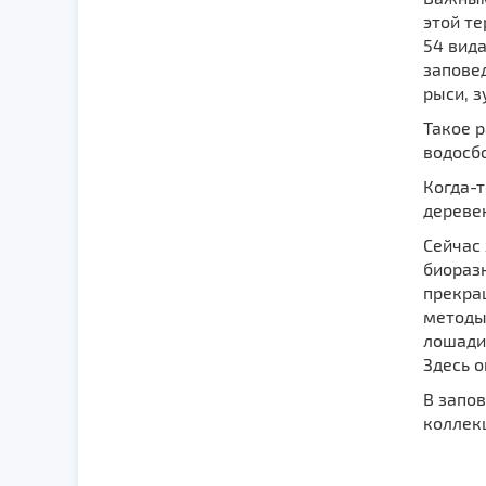
этой те
54 вида
запове
рыси, з
Такое 
водосбо
Когда-
дереве
Сейчас 
биоразн
прекращ
методы
лошади.
Здесь о
В запов
коллек