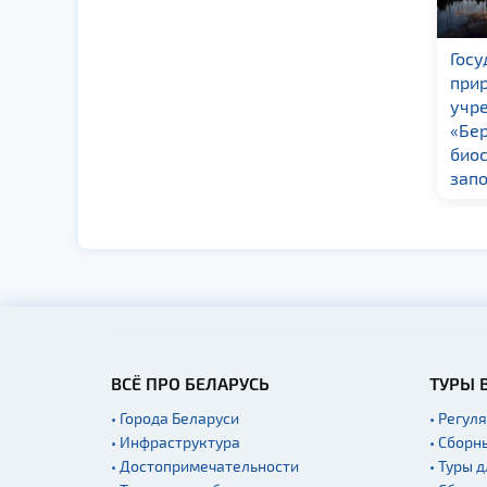
ГПУ «Национальный
Госу
парк «Беловежская
при
пуща»
учр
«Бе
био
зап
ВСЁ ПРО БЕЛАРУСЬ
ТУРЫ 
• Города Беларуси
• Регул
• Инфраструктура
• Сборн
• Достопримечательности
• Туры 