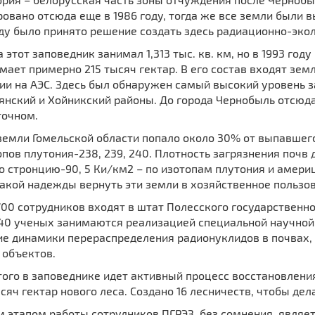
овано отсюда еще в 1986 году, тогда же все земли были в
ду было принято решение создать здесь радиационно-эко
 этот заповедник занимал 1,313 тыс. кв. км, но в 1993 го
мает примерно 215 тысяч гектар. В его состав входят зем
ии на АЭС. Здесь был обнаружен самый высокий уровень з
нский и Хойникский районы. До города Чернобыль отсюда
точном.
земли Гомельской области попало около 30% от выпавшего 
пов плутония-238, 239, 240. Плотность загрязнения почв д
о стронцию-90, 5 Ки/км2 – по изотопам плутония и америц
акой надежды вернуть эти земли в хозяйственное пользов
00 сотрудников входят в штат Полесского государственн
 40 ученых занимаются реализацией специальной научной
ие динамики перераспределения радионуклидов в почвах, 
 объектов.
ого в заповеднике идет активный процесс восстановления
сяч гектар нового леса. Создано 16 лесничеств, чтобы де
 этапом работы сотрудников ПГРЭЗ, без сомнения, являет