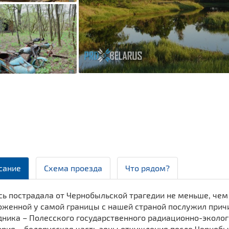
сание
Схема проезда
Что рядом?
ь пострадала от Чернобыльской трагедии не меньше, чем
оженной у самой границы с нашей страной послужил причи
ника – Полесского государственного радиационно-экологи
ория – белорусская часть зоны отчуждения после Черноб