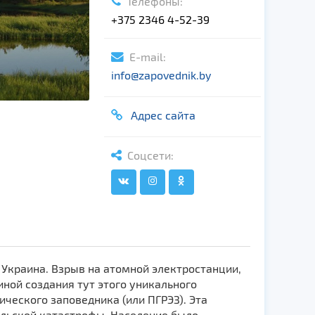
Телефоны:
+375 2346 4-52-39
E-mail:
info@zapovednik.by
Адрес сайта
Соцсети:
 Украина. Взрыв на атомной электростанции,
ной создания тут этого уникального
ческого заповедника (или ПГРЭЗ). Эта
ыльской катастрофы. Население было