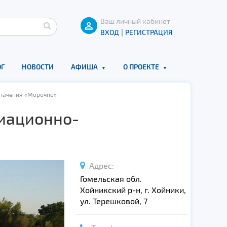
Ваш личный кабинет
|
ВХОД
РЕГИСТРАЦИЯ
Г
НОВОСТИ
АФИША
О ПРОЕКТЕ
значения «Морочно»
иационно-
Адрес:
Гомельская обл.
Хойникский р-н, г. Хойники,
ул. Терешковой, 7