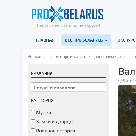
Ваш личный гид по Беларуси!
ГЛАВНАЯ
ВСЁ ПРО БЕЛАРУСЬ
ЭКСКУРС
Главная
/
Всё про Беларусь
/
Достопримечательност
Вал
НАЗВАНИЕ
Витеб
КАТЕГОРИЯ
Музеи
Замки и дворцы
Военная история