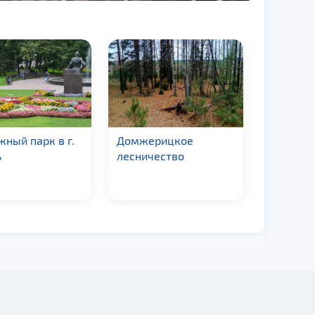
ный парк в г.
Домжерицкое
Парк Че
ь
лесничество
Минске