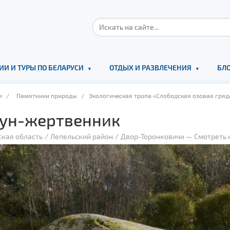
ИИ И ТУРЫ ПО БЕЛАРУСИ
ОТДЫХ И РАЗВЛЕЧЕНИЯ
БЛО
и
/
Памятники природы
/ Экологическая тропа «Слободская озовая гряд
ун-жертвенник
ская область
Лепельский район
Двор-Торонковичи
—
Смотреть 