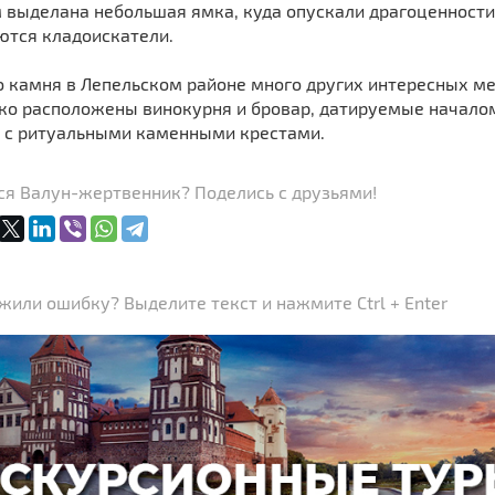
выделана небольшая ямка, куда опускали драгоценности, 
ются кладоискатели.
камня в Лепельском районе много других интересных мест
ко расположены винокурня и бровар, датируемые началом
 с ритуальными каменными крестами.
ся Валун-жертвенник? Поделись с друзьями!
или ошибку? Выделите текст и нажмите Ctrl + Enter