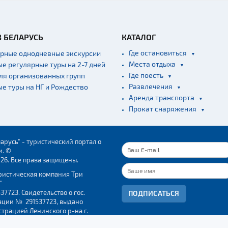
В БЕЛАРУСЬ
КАТАЛОГ
Где остановиться
ярные однодневные экскурсии
Места отдыха
ые регулярные туры на 2-7 дней
Где поесть
для организованных групп
Развлечения
ые туры на НГ и Рождество
Аренда транспорта
Прокат снаряжения
арусь" - туристический портал о
и. ©
026. Все права защищены.
ристическая компания Три
"
37723. Свидетельство о гос.
ПОДПИСАТЬСЯ
ации № 291537723, выдано
трацией Ленинского р-на г.