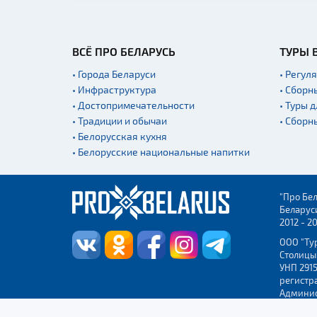
ВСЁ ПРО БЕЛАРУСЬ
ТУРЫ 
• Города Беларуси
• Регул
• Инфраструктура
• Сборн
• Достопримечательности
• Туры 
• Традиции и обычаи
• Сборн
• Белорусская кухня
• Белорусские национальные напитки
"Про Бел
Беларус
2012 - 2
ООО "Ту
Столицы
УНП 2915
регистр
Админис
Бреста.