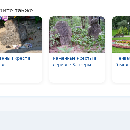
рите также
енный Крест в
Каменные кресты в
Пейзаж
ове
деревне Заозерье
Гомел