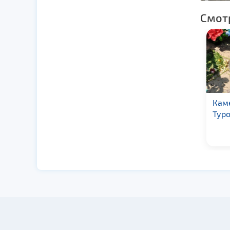
Смот
Августовский канал
Кам
Тур