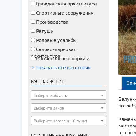
Гражданская архитектура
Спортивные сооружения
Производства
Ратуши
Родовые усадьбы
Садово-парковая
архитектура
Национальные парки и
заказники
Показать все категории
Озера и водоемы
Памятники
РАСПОЛОЖЕНИЕ
Опи
Памятники археологии
Памятники геодезии
Выберите область
Валун-
Памятники природы
потребу
Выберите район
Памятники известным людям
Камень 
Выберите населенный пункт
Церкви
местом
Монастыри
это бы
ПОПУЛЯРНЫЕ НАПРАВЛЕНИЯ