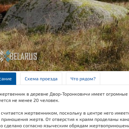
сание
Схема проезда
Что рядом?
жертвенник в деревне Двор-Торонковичи имеет огромные р
ется не менее 20 человек.
считается жертвенником, поскольку в центре него имеетс
 приношения жертв. От отверстия к краям проделаны кана
ло сделано согласно языческим обрядам жертвоприношени