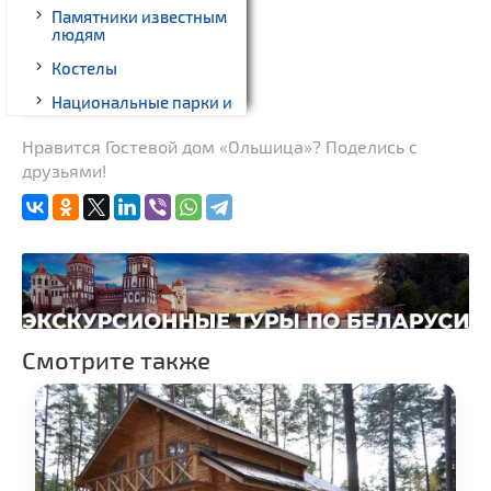
Памятники известным
людям
Костелы
Национальные парки и
заказники
Нравится Гостевой дом «Ольшица»? Поделись с
Начало и окончание
друзьями!
экскурсий: г. Минск
Смотрите также