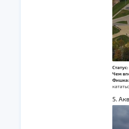
Статус:
Чем вп
Фишка:
кататьс
5. Ак