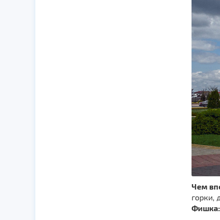
Чем вп
горки, 
Фишка: