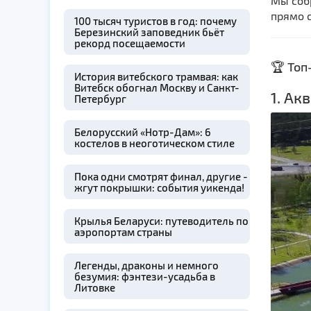
Мы соб
прямо с
100 тысяч туристов в год: почему
Березинский заповедник бьёт
рекорд посещаемости
🏆 Топ
История витебского трамвая: как
Витебск обогнал Москву и Санкт-
1. Ак
Петербург
Белорусский «Нотр-Дам»: 6
костелов в неоготическом стиле
Пока одни смотрят финал, другие -
жгут покрышки: события уикенда!
Крылья Беларуси: путеводитель по
аэропортам страны
Легенды, драконы и немного
безумия: фэнтези-усадьба в
Литовке