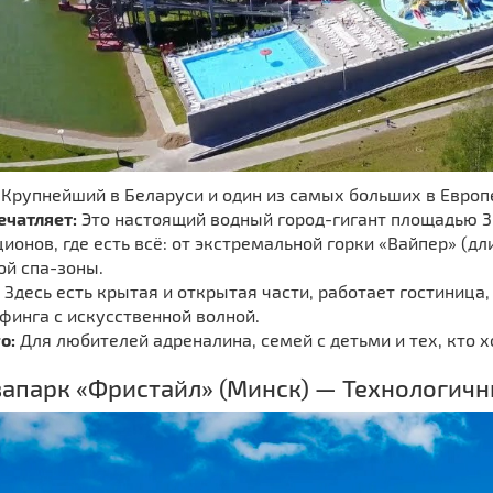
Крупнейший в Беларуси и один из самых больших в Европ
ечатляет:
Это настоящий водный город-гигант площадью 38
ионов, где есть всё: от экстремальной горки «Вайпер» (дл
ой спа-зоны.
Здесь есть крытая и открытая части, работает гостиница
финга с искусственной волной.
о:
Для любителей адреналина, семей с детьми и тех, кто х
вапарк «Фристайл» (Минск) — Технологич