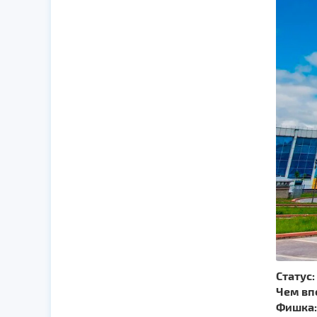
Статус:
Чем вп
Фишка: