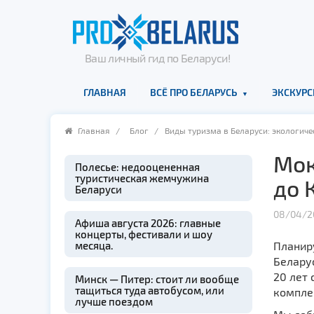
Ваш личный гид по Беларуси!
ГЛАВНАЯ
ВСЁ ПРО БЕЛАРУСЬ
ЭКСКУРС
Главная
/
Блог
/ Виды туризма в Беларуси: экологиче
Мок
Полесье: недооцененная
туристическая жемчужина
до 
Беларуси
08/04/2
Афиша августа 2026: главные
концерты, фестивали и шоу
месяца.
Планир
Беларус
20 лет
Минск — Питер: стоит ли вообще
тащиться туда автобусом, или
комплек
лучше поездом