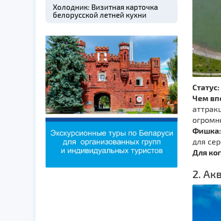
Холодник: Визитная карточка
белорусской летней кухни
Статус:
Чем вп
аттракц
огромн
Фишка:
для сер
Для ког
2. Ак