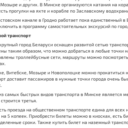
 Мозыре и других. В Минске организуются катания на кор
сть прогулки на яхте и корабле по Заславскому водохран
стовском канале в Гродно работает пока единственный в 
ключить в программу самостоятельных экскурсий по горо
кой транспорт
крупный город Беларуси оснащен развитой сетью транспо
ны таким образом, что можно добраться в любые точки н
авлены троллейбусные сети, маршруты можно посмотреть
ах.
ке, Витебске, Мозыре и Новополоцке можно прокатиться н
рт доставит пассажиров в нужные точки города очень быс
.
из самых быстрых видов транспорта в Минске является 
 строится третья.
сть проезда на общественном транспорте едина для всех 
на 5 копеек. Приобрести билеты можно в киосках, есть б
деленные сроки. Также купить билет на наземный трансп