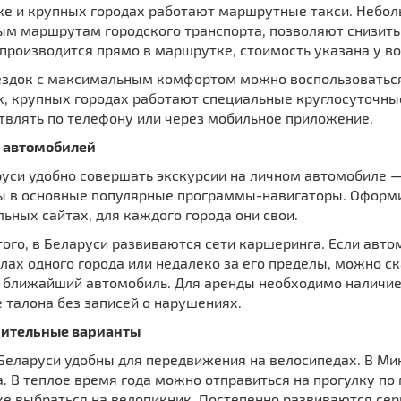
ке и крупных городах работают маршрутные такси. Небо
ым маршрутам городского транспорта, позволяют снизить 
производится прямо в маршрутке, стоимость указана у во
ездок с максимальным комфортом можно воспользоваться
х, крупных городах работают специальные круглосуточн
твлять по телефону или через мобильное приложение.
 автомобилей
уси удобно совершать экскурсии на личном автомобиле —
ы в основные популярные программы-навигаторы. Оформи
ьных сайтах, для каждого города они свои.
ого, в Беларуси развиваются сети каршеринга. Если авто
лах одного города или недалеко за его пределы, можно с
 ближайший автомобиль. Для аренды необходимо наличие 
 талона без записей о нарушениях.
ительные варианты
 Беларуси удобны для передвижения на велосипедах. В Ми
. В теплое время года можно отправиться на прогулку по
же выбраться на велопикник. Постепенно развиваются сер