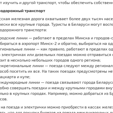
т изучить и другой транспорт, чтобы обеспечить собствен
одорожный транспорт
сская железная дорога охватывает более двух тысяч насе
чески все крупные города. Туристы в Беларуси могут вос
одорожного транспорта:
родские линии — работают в пределах Минска и городов-с
бираться в аэропорт Минск-2 и обратно, выбираться на од
гиональные линии — как правило, работают в пределах од
 электричках или дизельных поездах можно отправиться 
зит в несколько небольших городов одного региона;
жрегиональные линии — поезда следуют между регионал
особ посетить их все. На таких поездах предусмотрены не
ацкарта и купе;
ждународные линии — поезда связывают города Беларуси
обно совершать поездки и между крупными городами внут
лько в крупных городах. Например, можно добраться из Б
сов.
на поезда и электрички можно приобрести в кассах желе
ать, что для покупки билетов на поезда международных л