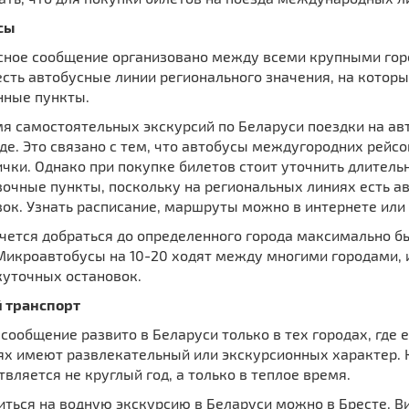
сы
сное сообщение организовано между всеми крупными гор
есть автобусные линии регионального значения, на котор
нные пункты.
мя самостоятельных экскурсий по Беларуси поездки на ав
де. Это связано с тем, что автобусы междугородних рейс
ички. Однако при покупке билетов стоит уточнить длител
вочные пункты, поскольку на региональных линиях есть 
ок. Узнать расписание, маршруты можно в интернете или
очется добраться до определенного города максимально б
Микроавтобусы на 10-20 ходят между многими городами, 
уточных остановок.
 транспорт
сообщение развито в Беларуси только в тех городах, где 
ях имеют развлекательный или экскурсионных характер. 
вляется не круглый год, а только в теплое время.
ться на водную экскурсию в Беларуси можно в Бресте, Ви