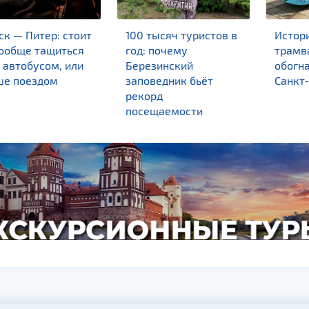
к — Питер: стоит
100 тысяч туристов в
Истор
вообще тащиться
год: почему
трамва
 автобусом, или
Березинский
обогн
ше поездом
заповедник бьёт
Санкт
рекорд
посещаемости