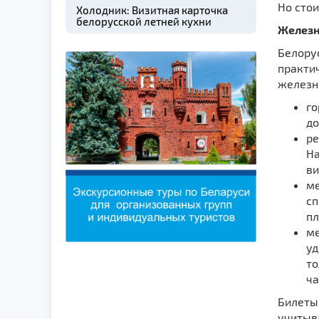
Но стои
Холодник: Визитная карточка
белорусской летней кухни
Железн
Белору
практи
железн
го
до
ре
На
ви
ме
сп
пл
ме
уд
то
ча
Билеты 
учитыв