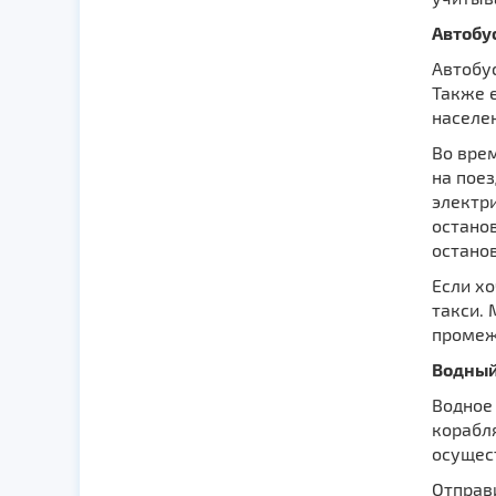
Автобу
Автобу
Также 
населе
Во вре
на поез
электр
остано
останов
Если х
такси. 
промеж
Водный
Водное 
корабл
осущест
Отправи