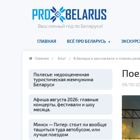
Ваш личный гид по Беларуси!
ГЛАВНАЯ
ВСЁ ПРО БЕЛАРУСЬ
ЭКСКУРС
Главная
/
Блог
/ В Беларуси рассказали о планах раз
Пое
Полесье: недооцененная
туристическая жемчужина
Беларуси
09/10/20
Афиша августа 2026: главные
концерты, фестивали и шоу
месяца.
Минск — Питер: стоит ли вообще
тащиться туда автобусом, или
лучше поездом