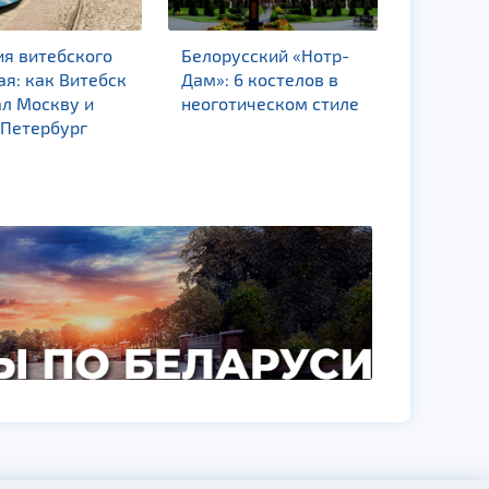
ия витебского
Белорусский «Нотр-
Пока од
я: как Витебск
Дам»: 6 костелов в
финал, д
ал Москву и
неоготическом стиле
покрышк
-Петербург
уикенда