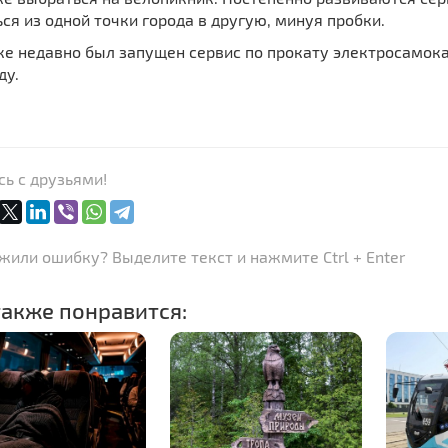
ся из одной точки города в другую, минуя пробки.
ке недавно был запущен сервис по прокату электросамока
ду.
ь с друзьями!
или ошибку? Выделите текст и нажмите Ctrl + Enter
акже понравится: