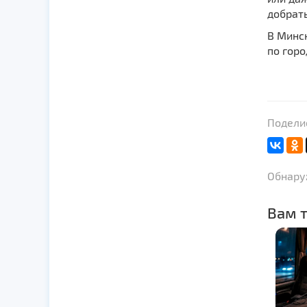
добрать
В Минс
по горо
Поделис
Обнаруж
Вам т