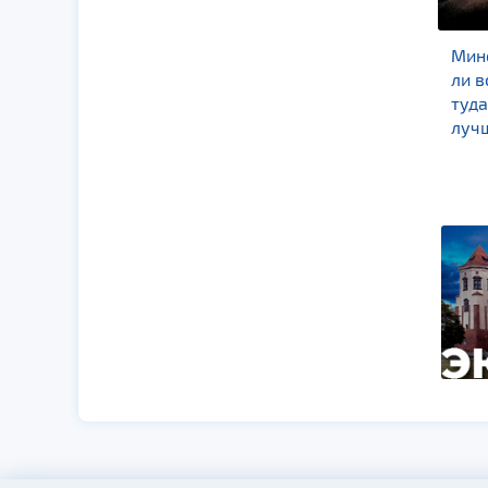
Полесье:
Минс
недооцененная
ли 
туристическая
туда
жемчужина Беларуси
луч