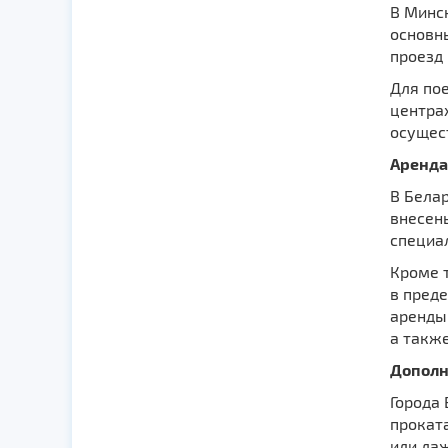
В Минс
основн
проезд 
Для по
центра
осущес
Аренда
В Белар
внесен
специал
Кроме т
в преде
аренды
а также
Дополн
Города
проката
или да