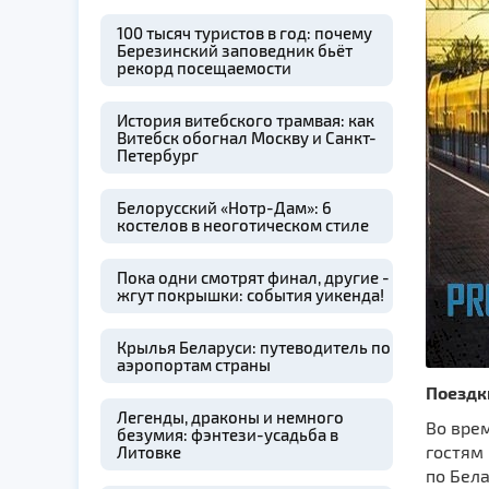
100 тысяч туристов в год: почему
Березинский заповедник бьёт
рекорд посещаемости
История витебского трамвая: как
Витебск обогнал Москву и Санкт-
Петербург
Белорусский «Нотр-Дам»: 6
костелов в неоготическом стиле
Пока одни смотрят финал, другие -
жгут покрышки: события уикенда!
Крылья Беларуси: путеводитель по
аэропортам страны
Поездк
Легенды, драконы и немного
Во вре
безумия: фэнтези-усадьба в
гостям
Литовке
по Бела