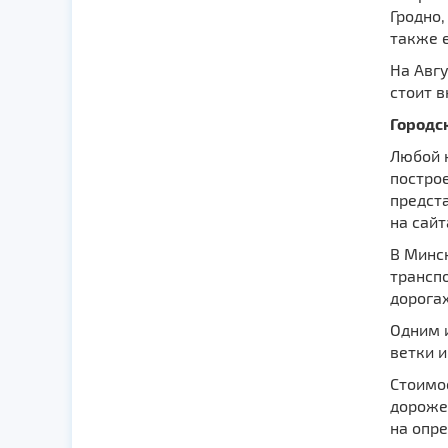
Гродно,
также е
На Авгу
стоит в
Городс
Любой 
построе
предст
на сайт
В Минс
транспо
дорогах
Одним 
ветки и
Стоимо
дороже 
на опре