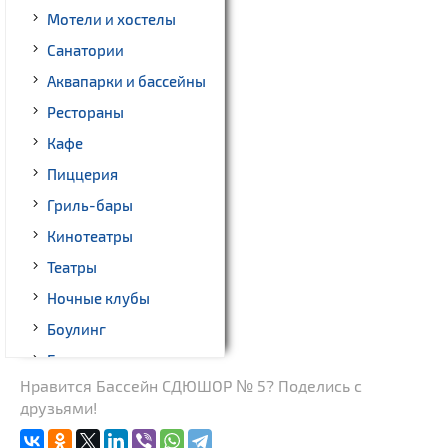
Мотели и хостелы
Санатории
Аквапарки и бассейны
Рестораны
Кафе
Пиццерия
Гриль-бары
Кинотеатры
Театры
Ночные клубы
Боулинг
Бильярд
Нравится Бассейн СДЮШОР № 5? Поделись с
Казино
друзьями!
Торговые центры,
универмаги