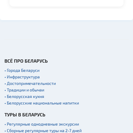
Памятники
Кладбище
Костелы
Синагоги
Кирхи
Театры
Концертные залы
ВСЁ ПРО БЕЛАРУСЬ
Начало и окончание
• Города Беларуси
экскурсий: г. Минск
• Инфраструктура
Аэропорты
• Достопримечательности
• Традиции и обычаи
Железнодорожные
вокзалы
• Белорусская кухня
• Белорусские национальные напитки
ТУРЫ В БЕЛАРУСЬ
• Регулярные однодневные экскурсии
• Сборные регулярные туры на 2-7 дней