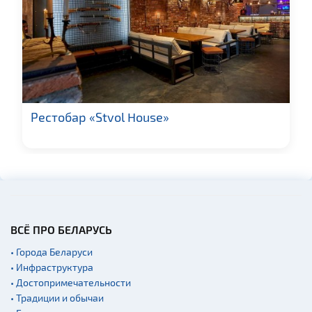
Памятники природы
Производства
Военная история
Новости
Озера и водоемы
Рестобар «Stvol House»
Родовые усадьбы
Памятники
Кладбище
Костелы
Синагоги
Кирхи
ВСЁ ПРО БЕЛАРУСЬ
Театры
• Города Беларуси
• Инфраструктура
Концертные залы
• Достопримечательности
Начало и окончание
• Традиции и обычаи
экскурсий: г. Минск