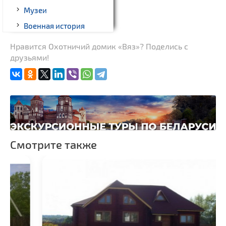
Музеи
Военная история
Монастыри
Нравится Охотничий домик «Вяз»? Поделись с
друзьями!
Костелы
Национальные парки и
заказники
Речной транспорт и
причалы
Смотрите также