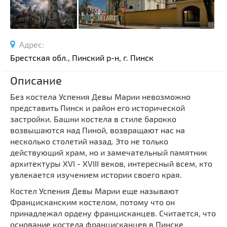
Спортивные сооружения
Производства
Ратуши
Адрес:
Родовые усадьбы
Брестская обл., Пинский р-н, г. Пинск
Садово-парковая архитектура
Описание
Национальные парки и заказники
Без костела Успения Девы Марии невозможно
Озера и водоемы
представить Пинск и район его исторической
Памятники
застройки. Башни костела в стиле барокко
Памятники археологии
возвышаются над Пиной, возвращают нас на
несколько столетий назад. Это не только
Памятники геодезии
Выберите область
действующий храм, но и замечательный памятник
Памятники природы
архитектуры XVI - XVIII веков, интересный всем, кто
Выберите район
Памятники известным людям
увлекается изучением истории своего края.
Выберите населенный пункт
Церкви
Костел Успения Девы Марии еще называют
Францисканским костелом, потому что он
Монастыри
принадлежал ордену францисканцев. Считается, что
Костелы
основание костела францисканцев в Пинске