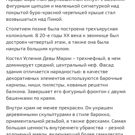
фигурным щипцом и маленькой сигнaтуркой над
покрытой буро-крaсной черепицей крыше стал
возвышаться над Пиной.
Столетием позже была построена трехъярусная
колокольня. В 20-е годы XX века к звоннице был
достроен четвертый этаж, а также она была
накрыта большим куполом.
Костел Успения Девы Марии – трехнефный, в нем
доминирует средний, центральный неф. Фасад
здания отличается нарядностью: в качестве
декоративных элементов используются барочные
карнизы, ниши, пилястры, кованые решетки
балкона. Завершает его фигурный фронтон с двумя
бaшенками по крaям.
Внутри храм не менее прекрасен. Он украшен
деревянными скульптурами в стиле барокко,
орнаментальной резьбой, а также фресками. Самая
большая ценность внутреннего убранства – резной
золоченый амвон, включающий более семидесяти