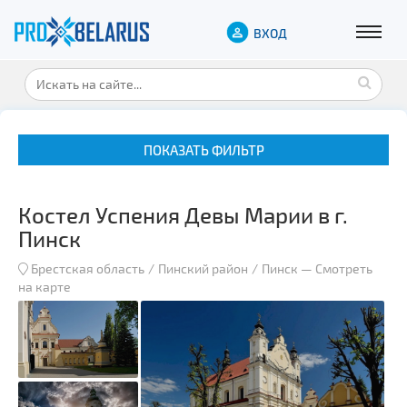
ВХОД
ПОКАЗАТЬ ФИЛЬТР
Костел Успения Девы Марии в г.
Пинск
Брестская область
Пинский район
Пинск
—
Смотреть
на карте
Музеи
Замки и дворцы
Военная история
Гражданская архитектура