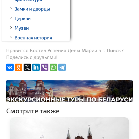
Замки и дворцы
Церкви
Музеи
Военная история
Монастыри
Нравится Костел Успения Девы Марии в г. Пинск?
Поделись с друзьями!
Костелы
Национальные парки и
заказники
Речной транспорт и
причалы
Смотрите также