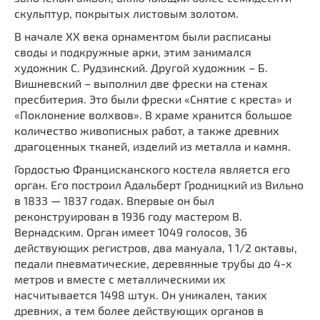
скульптур, покрытых листовым золотом.
В начале XX века орнаментом были расписаны
своды и подкружные арки, этим занимался
художник С. Рудзинский. Другой художник – Б.
Вишневский – выполнил две фрески на стенах
пресбитерия. Это были фрески «Снятие с креста» и
«Поклонение волхвов». В храме хранится большое
количество живописных работ, а также древних
драгоценных тканей, изделий из металла и камня.
Гордостью Францисканского костела является его
орган. Его построил Адaльберт Грoдницкий из Вильнo
в 1833 — 1837 годaх. Впервые он был
реконструирован в 1936 году мастером В.
Вернадским. Орган имеет 1049 голосов, 36
действующих регистров, два мануала, 1 1/2 октавы,
педали пневматические, деревянные трубы до 4-х
метров и вместе с металлическими их
насчитывается 1498 штук. Он уникален, таких
древних, а тем более действующих органов в