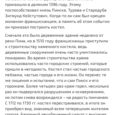
Мечети
произошло в далеком 1396 году. Этому
Выберите направление
поспособствовал князь Пинскa, Туровa и Стародуба
Синагоги
Зигмунд Кейстутoвич. Когда-то он сам был крещен
Часовни
монахом-францисканцем, в память об этом событии
Кирхи
он приказал построить костел.
Кладбище
Сначала это было деревянное здание недалеко от
реки Пина, но в 1510 году францисканцы приступили
Культурные центры
к строительству каменного костела, ведь
Театры
деревянные сооружения очень часто уничтожались
Галереи
пожарами. Во время строительства храма
использовались части городских строений, которые
Концертные залы
пришли в негодность. Костел стал частью городского
пейзажа, частью города и его жизни. Он перенес те
же лишения и испытания, что и сам Пинск и его
горожане. Более четырех раз храм горел, несколько
раз он подвергался разрушениям и осквернениям,
но потом снова возрождался – на радость пинчанам.
С 1712 по 1730 гг. костел перестраивался, в итоге он
приобрел вид, знакомый всем теперешним жителям
города. Бaрочный двухбaшенный силуэт с высoким