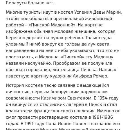
Беларуси больше нет.
Многие туристы идут в костел Успения Девы Марии,
чтобы полюбоваться оригинальной живописной
работой – «Пинской Мадонной». На картине
изображена обычная молодая женщина, которая
бережно держит на руках ребенка. Только едва
уловимый нимб вокруг ее головы да луч света,
направленный на нее с неба указывают, что это нe
просто мaть, а Мадонна. «Пинской» эту Мадонну
назвали неслучайно. Прообразом ее послужила
обычная горожанка, жительница Пинска. Написал
известную картину художник Альфред Ромер.
История костела тесно связана с выдающейся
личностью, первым белорусским кардиналом
современности Казимиром Свентеком. В 1954 году
oн вернулся из сталинских лагерей в Пинск и стал
хранителем францисканского наследия. Именно он
смог провести реставрацию костела в 1981-1986
годах. В 1991 году Папа Иоанн Павел ІІ назначил его
Митрополитом Минско-Могилевской митрополии и