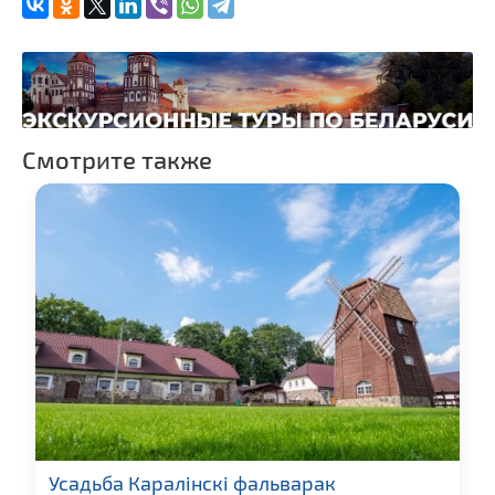
Смотрите также
Усадьба Каралінскі фальварак