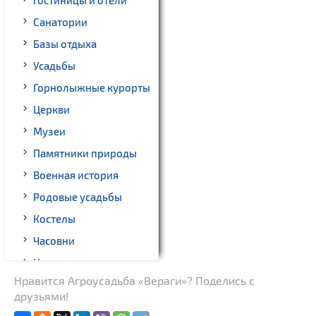
Гостиницы и отели
Санатории
Базы отдыха
Усадьбы
Горнолыжные курорты
Церкви
Музеи
Памятники природы
Военная история
Родовые усадьбы
Костелы
Часовни
Национальные парки и
заказники
Нравится Агроусадьба «Вераги»? Поделись с
друзьями!
Спортивные
сооружения