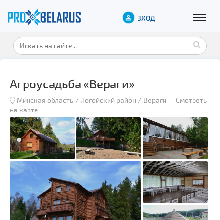
ВХОД
Агроусадьба «Вераги»
Минская область
Логойский район
Вераги
—
Смотреть
на карте