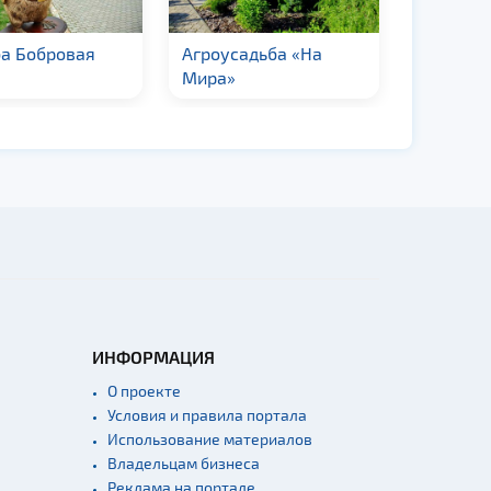
усадьба «На
Усадьба «Панский
Коттед
а»
сад»
ИНФОРМАЦИЯ
О проекте
Условия и правила портала
Использование материалов
Владельцам бизнеса
Реклама на портале