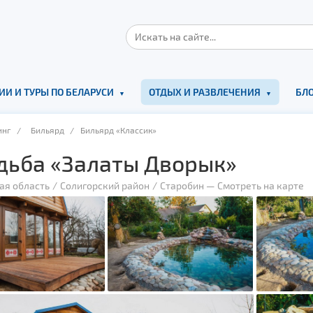
ИИ И ТУРЫ ПО БЕЛАРУСИ
ОТДЫХ И РАЗВЛЕЧЕНИЯ
БЛО
инг
/
Бильярд
/ Бильярд «Классик»
дьба «Залаты Дворык»
ая область
Солигорский район
Старобин
—
Смотреть на карте