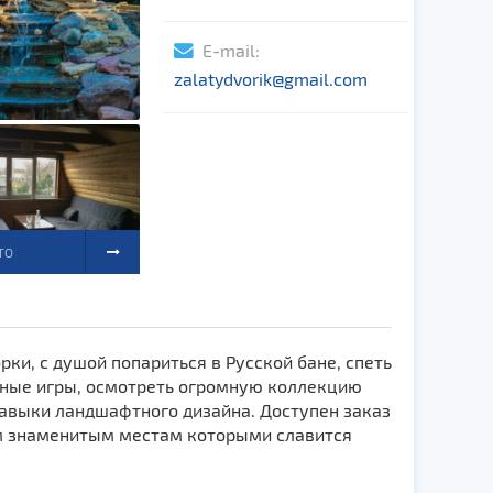
E-mail:
zalatydvorik@gmail.com
ТО
ки, с душой попариться в Русской бане, спеть
ьные игры, осмотреть огромную коллекцию
 навыки ландшафтного дизайна. Доступен заказ
им знаменитым местам которыми славится