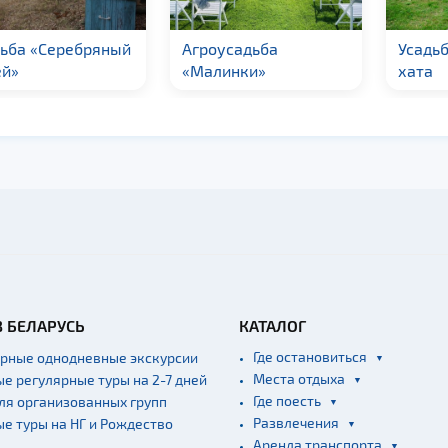
роусадьба
Усадьба Бобровая
Агро
алинки»
хата
Мир
В БЕЛАРУСЬ
КАТАЛОГ
Где остановиться
ярные однодневные экскурсии
Места отдыха
ые регулярные туры на 2-7 дней
Где поесть
для организованных групп
Развлечения
ые туры на НГ и Рождество
Аренда транспорта