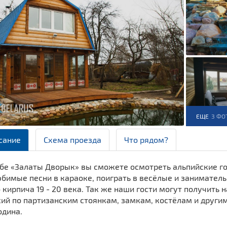
ЕЩЕ
3 ФО
сание
Схема проезда
Что рядом?
бе «Залаты Дворык» вы сможете осмотреть альпийские гор
юбимые песни в караоке, поиграть в весёлые и занимател
 кирпича 19 - 20 века. Так же наши гости могут получить
сий по партизанским стоянкам, замкам, костёлам и друг
одина.