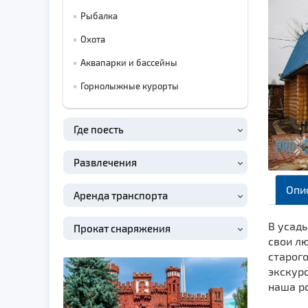
Рыбалка
Охота
Аквапарки и бассейны
Горнолыжные курорты
Где поесть
Развлечения
Опи
Аренда транспорта
В усадь
Прокат снаряжения
свои л
старого
экскур
наша р