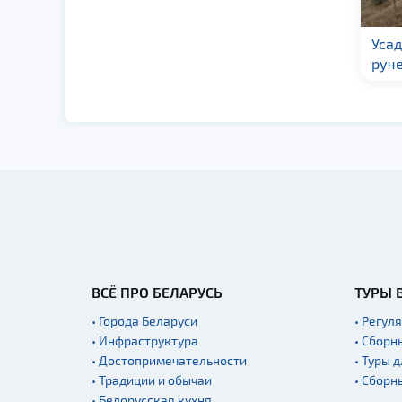
Усадьба «Серебряный
Аг
ручей»
«М
ВСЁ ПРО БЕЛАРУСЬ
ТУРЫ 
• Города Беларуси
• Регул
• Инфраструктура
• Сборн
• Достопримечательности
• Туры 
• Традиции и обычаи
• Сборн
• Белорусская кухня