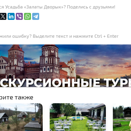
ся Усадьба «Залаты Дворык»? Поделись с друзьями!
или ошибку? Выделите текст и нажмите Ctrl + Enter
рите также