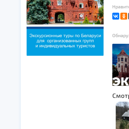
Нравит
Обнаруж
Смот