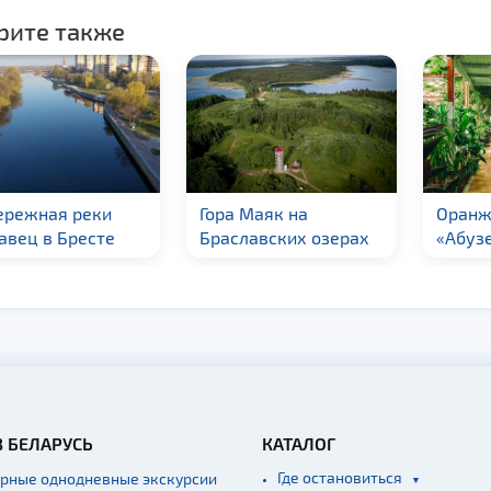
рите также
ережная реки
Гора Маяк на
Оранж
авец в Бресте
Браславских озерах
«Абуз
В БЕЛАРУСЬ
КАТАЛОГ
Где остановиться
ярные однодневные экскурсии