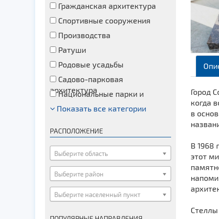
Гражданская архитектура
Спортивные сооружения
Производства
Ратуши
Родовые усадьбы
Опи
Садово-парковая
архитектура
Город С
Национальные парки и
когда 
заказники
Показать все категории
Озера и водоемы
в основ
Памятники
названи
РАСПОЛОЖЕНИЕ
Памятники археологии
В 1968 
Памятники геодезии
Выберите область
этот ми
Памятники природы
памятно
Выберите район
напоми
Памятники известным людям
архитек
Выберите населенный пункт
Церкви
Стеллы 
Монастыри
ПОПУЛЯРНЫЕ НАПРАВЛЕНИЯ