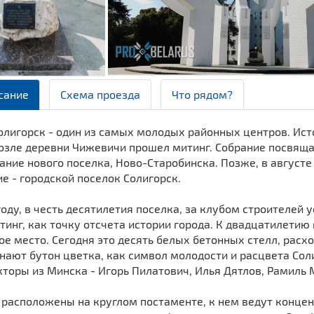
сание
Схема проезда
Что рядом?
олигорск - один из самых молодых районных центров. Исто
возле деревни Чижевичи прошел митинг. Собрание посвящ
ание нового поселка, Ново-Старобинска. Позже, в август
е - городской поселок Солигорск.
году, в честь десятилетия поселка, за клубом строителей
тинг, как точку отсчета истории города. К двадцатилетию
е место. Сегодня это десять белых бетонных стелл, расх
нают бутон цветка, как символ молодости и расцвета Сол
торы из Минска - Игорь Пилатович, Илья Дятлов, Рамиль 
расположены на круглом постаменте, к нем ведут концен