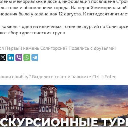
влены мемориальные доски, информация посвящена Строй
ельством и обновлением города. На первой мемориальной
нования была указана как 12 августа. К пятидесятипятил
камень - одна из ключевых точек экскурсий по Солигорск
ют сбор туристических групп.
ся Первый камень Солигорска? Поделись с друзьями!
или ошибку? Выделите текст и нажмите Ctrl + Enter