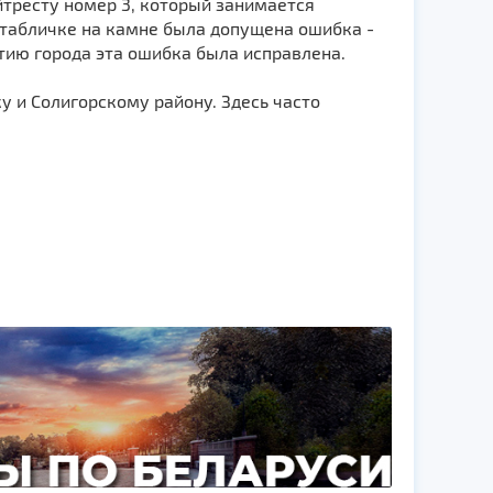
тресту номер 3, который занимается
 табличке на камне была допущена ошибка -
етию города эта ошибка была исправлена.
у и Солигорскому району. Здесь часто