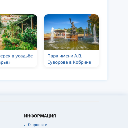
ерея в усадьбе
Парк имени А.В.
Парк им
ерье»
Суворова в Кобрине
Айтмато
ИНФОРМАЦИЯ
О проекте