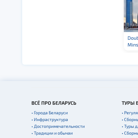
Гостиница «Палац»
Doub
3★
Mins
ВСЁ ПРО БЕЛАРУСЬ
ТУРЫ 
• Города Беларуси
• Регул
• Инфраструктура
• Сборн
• Достопримечательности
• Туры 
• Традиции и обычаи
• Сборн