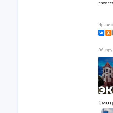
провес
Нравитс
Обнаруж
Смот