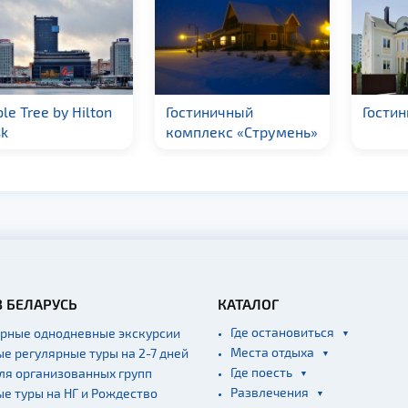
le Tree by Hilton
Гостиничный
Гостин
k
комплекс «Струмень»
В БЕЛАРУСЬ
КАТАЛОГ
Где остановиться
ярные однодневные экскурсии
Места отдыха
ые регулярные туры на 2-7 дней
Где поесть
для организованных групп
Развлечения
ые туры на НГ и Рождество