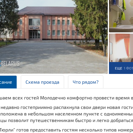
ЕЩЕ
1 ФО
сание
Схема проезда
Что рядом?
шаем всех гостей Молодечно комфортно провести время в
недавно гостеприимно распахнула свои двери новая гост
сположена в небольшом населенном пункте с одноименны
цы позволит путешественникам быстро и легко добраться
Тюрли” готов предоставить гостям несколько типов номеро