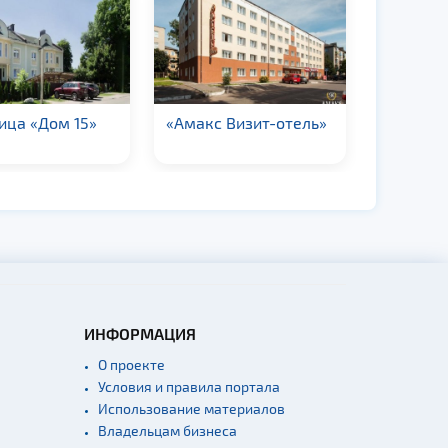
ица «Дом 15»
«Aмакс Визит-отель»
Гостини
комплек
ИНФОРМАЦИЯ
О проекте
Условия и правила портала
Использование материалов
Владельцам бизнеса