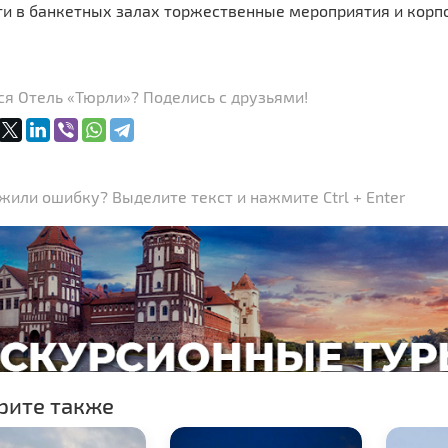
ти в банкетных залах торжественные мероприятия и корп
я Отель «Тюрли»? Поделись с друзьями!
или ошибку? Выделите текст и нажмите Ctrl + Enter
рите также