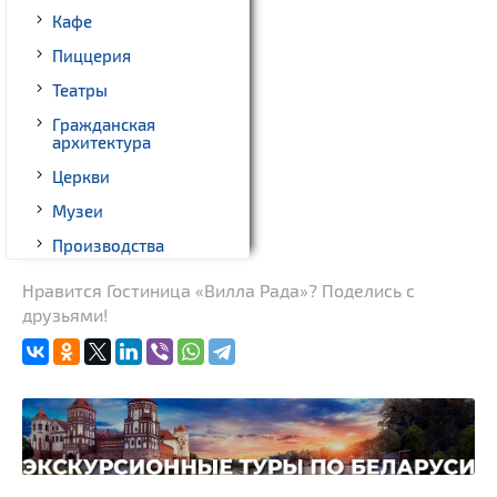
Кафе
Пиццерия
Театры
Гражданская
архитектура
Церкви
Музеи
Производства
Родовые усадьбы
Нравится Гостиница «Вилла Рада»? Поделись с
друзьями!
Памятники геодезии
Памятники известным
людям
Монастыри
Костелы
Национальные парки и
заказники