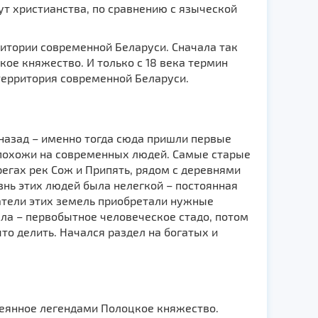
ут христианства, по сравнению с языческой
ритории современной Беларуси. Сначала так
кое княжество. И только с 18 века термин
территория современной Беларуси.
 назад – именно тогда сюда пришли первые
 похожи на современных людей. Самые старые
егах рек Сож и Припять, рядом с деревнями
знь этих людей была нелегкой – постоянная
татели этих земель приобретали нужные
ла – первобытное человеческое стадо, потом
что делить. Начался раздел на богатых и
еянное легендами Полоцкое княжество.