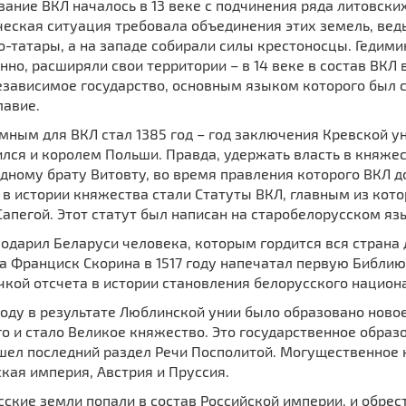
ание ВКЛ началось в 13 веке с подчинения ряда литовски
еская ситуация требовала объединения этих земель, вед
-татары, а на западе собирали силы крестоносцы. Гедими
нно, расширяли свои территории – в 14 веке в состав ВКЛ 
зависимое государство, основным языком которого был с
лавие.
ным для ВКЛ стал 1385 год – год заключения Кревской ун
лся и королем Польши. Правда, удержать власть в княжес
дному брату Витовту, во время правления которого ВКЛ 
в истории княжества стали Статуты ВКЛ, главным из кото
апегой. Этот статут был написан на старобелорусском яз
подарил Беларуси человека, которым гордится вся страна
а Франциск Скорина в 1517 году напечатал первую Библию
чкой отсчета в истории становления белорусского национ
году в результате Люблинской унии было образовано новое
о и стало Великое княжество. Это государственное образо
шел последний раздел Речи Посполитой. Могущественное 
кая империя, Австрия и Пруссия.
ские земли попали в состав Российской империи, и обрес