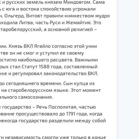
х и русских земель князем Миндовгом. Сама
ь с юга и востока спокойствию угрожали
н, Ольгерд, Витовт правили княжеством мудро
входила Литва, часть Руси и Жемайтия. Это
таробелорусский, а основной религией –
ии. Князь ВКЛ Ягайло согласно этой унии
тве он не смог и уступил ее своему
достигло наибольшего расцвета. Важными
рых стал Статут 1588 года, составленный
ыке и регулировал законодательство ВКЛ.
 до сегодняшнего времени. Сын купца из
 на старобелорусском языке. Этот момент
ального самосознания.
 государство – Речь Посполитая, частью
вание просуществовало до 1791 года, когда
некогда государство разделили между собой
ти независимость смогли уже только в конце