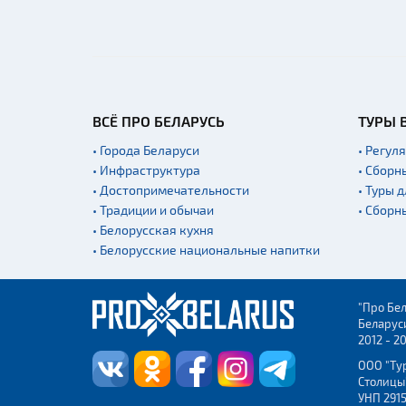
ВСЁ ПРО БЕЛАРУСЬ
ТУРЫ 
• Города Беларуси
• Регул
• Инфраструктура
• Сборн
• Достопримечательности
• Туры 
• Традиции и обычаи
• Сборн
• Белорусская кухня
• Белорусские национальные напитки
"Про Бел
Беларус
2012 - 2
ООО "Ту
Столицы
УНП 2915