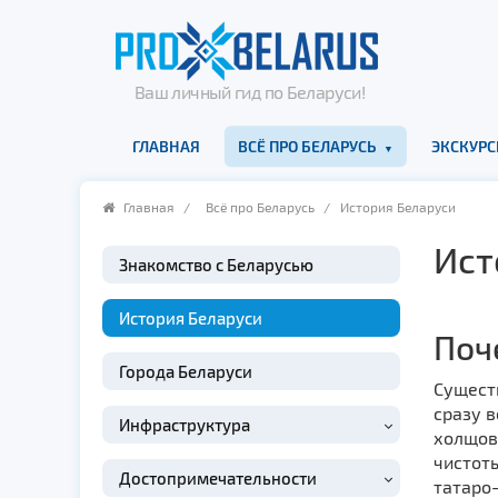
Ваш личный гид по Беларуси!
ГЛАВНАЯ
ВСЁ ПРО БЕЛАРУСЬ
ЭКСКУРС
Главная
/
Всё про Беларусь
/ История Беларуси
Ист
Знакомство с Беларусью
История Беларуси
Поч
Города Беларуси
Существ
сразу в
Инфраструктура
холщово
чистоты
Достопримечательности
татаро-