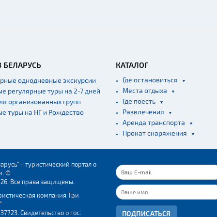
В БЕЛАРУСЬ
КАТАЛОГ
Где остановиться
ярные однодневные экскурсии
Места отдыха
ые регулярные туры на 2-7 дней
Где поесть
для организованных групп
Развлечения
ые туры на НГ и Рождество
Аренда транспорта
Прокат снаряжения
арусь" - туристический портал о
и. ©
026. Все права защищены.
ристическая компания Три
"
37723. Свидетельство о гос.
ПОДПИСАТЬСЯ