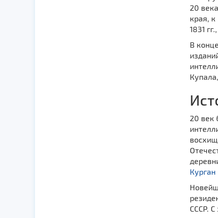
20 века
края, к
1831 гг
В конце
издани
интелл
Купала,
Ист
20 век
интелли
восхища
Отечес
деревн
Курган
Новейша
резиде
СССР. С