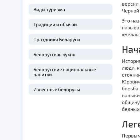
версии 
Виды туризма
Черной
Это наз
Традиции и обычаи
называл
«Белая 
Праздники Беларуси
Нач
Белорусская кухня
История
люди, 
Белорусские национальные
напитки
стоянк
Юровичи
борьба 
Известные белорусы
навыки
общину,
бедных
Лег
Первым