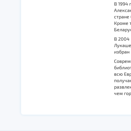
В 1994
Алексан
стране 
Кроме т
Беларус
В 2004 
Лукашен
избран 
Соврем
библио
всю Евр
получа
развле
чем гор