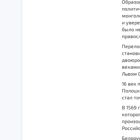
Образов
политич
монголо
и увере
было не
правос
Перелом
станови
двоюро
вехами 
Львом С
16 век 
Полоцк
стал то
В 1569 
которог
произо
Российс
Белорус