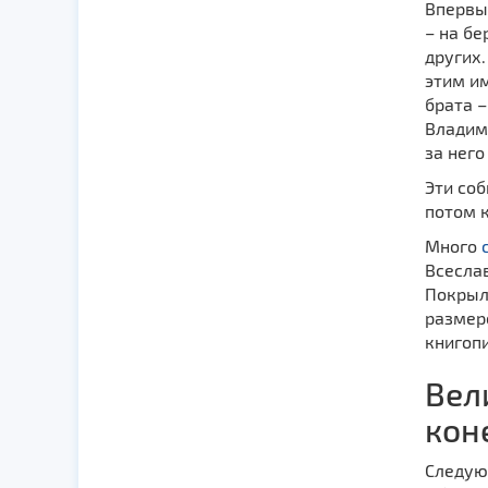
Впервы
– на бе
других.
этим им
брата –
Владими
за него
Эти со
потом к
Много
Всесла
Покрыл
размер
книгопи
Вел
кон
Следую