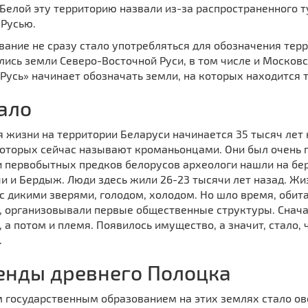
Белой эту территорию назвали из-за распространенного т
 Русью.
вание не сразу стало употребляться для обозначения тер
ись земли Северо-Восточной Руси, в том числе и Московс
Русь» начинает обозначать земли, на которых находится 
ало
 жизни на территории Беларуси начинается 35 тысяч лет
которых сейчас называют кроманьонцами. Они был очень
и первобытных предков белорусов археологи нашли на бер
 и Бердыж. Люди здесь жили 26-23 тысячи лет назад. Жи
с дикими зверями, голодом, холодом. Но шло время, оби
, организовывали первые общественные структуры. Снача
 а потом и племя. Появилось имущество, а значит, стало, 
.
енды древнего Полоцка
 государственным образованием на этих землях стало ов