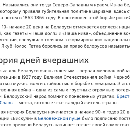
. Назывались они тогда Северо-Западным краем. Из-за б
 которому привела губительная политика царизма, здесь с
., а потом в 1863-1864 году. В противовес этой борьбе рос
 19- начале 20 века на Беларуси отмечается всплеск нац
й, как газеты «Наша доля» и «Наша нива», объединение в
игенции, послужило толчком к формированию национально
 Якуб Колос, Тетка боролись за право белорусов называть
ория дней вчерашних
 был для Беларуси очень тяжелым – первая мировая война
генции в 1937 году, Великая Отечественная война, Черно
ться мужеством и стойкостью в борьбе с немцами. Эта с
твенная война – одна из самых грустных: огромные потер
и. Белорусский народ помнит о понесенных утратах:
Брест
 Славы
– места, которые чтит каждый житель страны.
я история Беларуси начинается в начале 90-х годов 20 ве
нции «Вискули» в
Беловежской пуще
было подписано пост
 этого времени Беларусь начинает отсчет своей самостоят