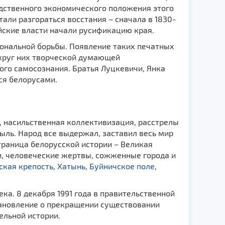
едственного экономического положения этого
тали разгораться восстания – сначала в 1830-
сийские власти начали русификацию края.
иональной борьбы. Появление таких печатных
округ них творческой думающей
го самосознания. Братья Луцкевичи, Янка
ся белорусами.
, насильственная коллективизация, расстрелы
быль. Народ все выдержал, заставил весь мир
траница белорусской истории – Великая
и, человеческие жертвы, сожженные города и
ская крепость
,
Хатынь
,
Буйничское поле
,
ка. 8 декабря 1991 года в правительственной
ановление о прекращении существовании
ельной истории.