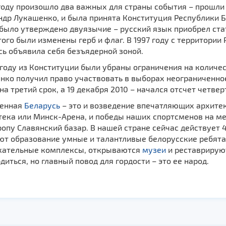
 году произошло два важных для страны события – прошли
др Лукашенко, и была принята Конституция Республики Б
было утверждено двуязычие – русский язык приобрел ста
ого были изменены герб и флаг. В 1997 году с территори
ь объявила себя безъядерной зоной.
году из Конституции были убраны ограничения на количес
ко получил право участвовать в выборах неограниченное 
на третий срок, а 19 декабря 2010 – начался отсчет четве
енная
Беларусь
– это и возведение впечатляющих архите
тека или Минск-Арена, и победы наших спортсменов на м
опу Славянский базар. В нашей стране сейчас действует 4
ют образование умные и талантливые белорусские ребята.
кательные комплексы, открываются
музеи
и реставрирую
диться, но главный повод для гордости – это ее народ.