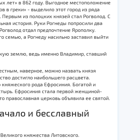
х лет» в 862 году. Выгодное местоположение
в в греки» - выделило этот город из ряда
. Первым из полоцких князей стал Рогволод. С
ьная история. Руки Рогнеды попросили два
 Рогволод отдал предпочтение Ярополку.
го семью, а Рогнеду насильно заставил выйти
скую землю, ведь именно Владимир, ставший
естным, наверное, можно назвать князя
ство достигло наибольшего расцвета.
 княжеского рода Ефросиния. Богатой и
стырь. Ефросиния стала первой женщиной-
то православная церковь объявила ее святой.
начало и бесславный
 Великого княжества Литовского.