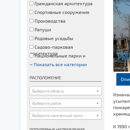
Гражданская архитектура
Спортивные сооружения
Производства
Ратуши
Родовые усадьбы
Садово-парковая
архитектура
Национальные парки и
заказники
Показать все категории
Озера и водоемы
Памятники
РАСПОЛОЖЕНИЕ
Опи
Памятники археологии
Памятники геодезии
Выберите область
Изначал
Памятники природы
усыпал
Выберите район
пожаре
Памятники известным людям
хранящ
Выберите населенный пункт
Церкви
Монастыри
К 1990 
ПОПУЛЯРНЫЕ НАПРАВЛЕНИЯ