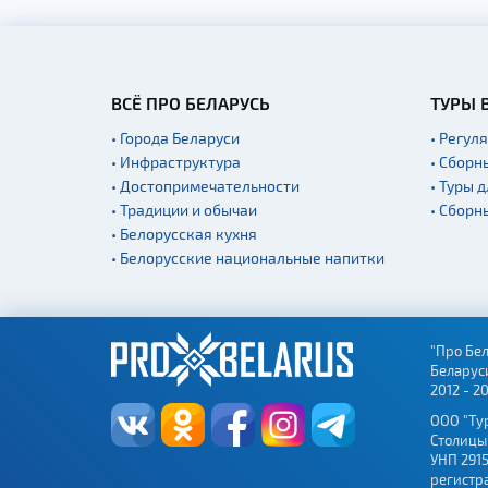
ВСЁ ПРО БЕЛАРУСЬ
ТУРЫ 
• Города Беларуси
• Регул
• Инфраструктура
• Сборн
• Достопримечательности
• Туры 
• Традиции и обычаи
• Сборн
• Белорусская кухня
• Белорусские национальные напитки
"Про Бел
Беларус
2012 - 2
ООО "Ту
Столицы
УНП 2915
регистр