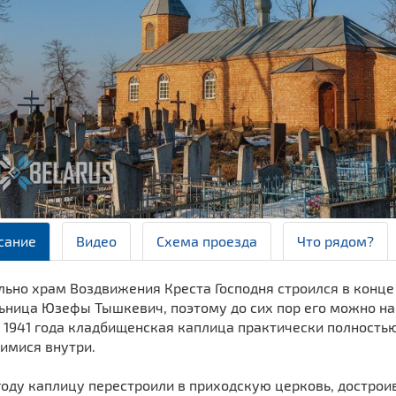
сание
Видео
Схема проезда
Что рядом?
ьно храм Воздвижения Креста Господня строился в конце 
ьница Юзефы Тышкевич, поэтому до сих пор его можно най
 1941 года кладбищенская каплица практически полность
имися внутри.
году каплицу перестроили в приходскую церковь, достро