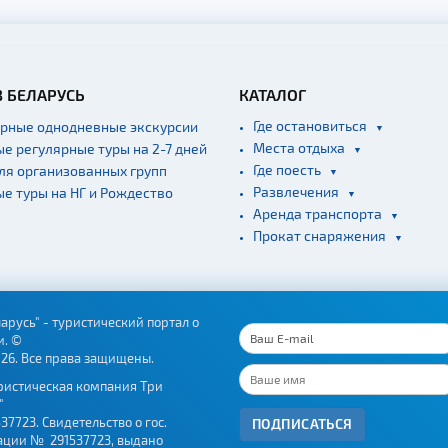
В БЕЛАРУСЬ
КАТАЛОГ
Где остановиться
ярные однодневные экскурсии
Места отдыха
ые регулярные туры на 2-7 дней
Где поесть
для организованных групп
Развлечения
ые туры на НГ и Рождество
Аренда транспорта
Прокат снаряжения
арусь" - туристический портал о
и. ©
026. Все права защищены.
ристическая компания Три
"
37723. Свидетельство о гос.
ПОДПИСАТЬСЯ
ации № 291537723, выдано