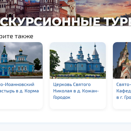
рите также
то-Иоанновский
Церковь Святого
Свято
стырь в д. Корма
Николая в д. Кожан-
Кафед
Городок
в г. Гр