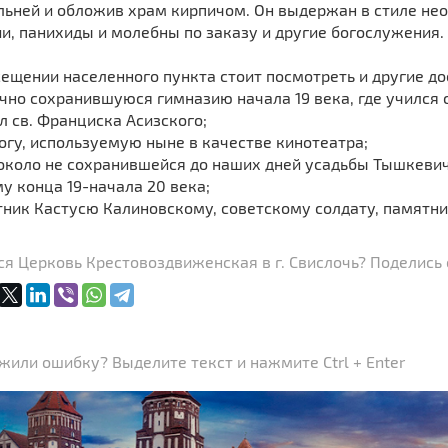
ьней и обложив храм кирпичом. Он выдержан в стиле нео
и, панихиды и молебны по заказу и другие богослужения.
ещении населенного пункта стоит посмотреть и другие д
чно сохранившуюся гимназию начала 19 века, где учился 
л св. Франциска Асизского;
огу, используемую ныне в качестве кинотеатра;
 около не сохранившейся до наших дней усадьбы Тышкевич
у конца 19-начала 20 века;
ник Кастусю Калиновскому, советскому солдату, памятник 
я Церковь Крестовоздвиженская в г. Свислочь? Поделись 
или ошибку? Выделите текст и нажмите Ctrl + Enter