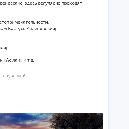
ренессанс, здесь регулярно проходят
остопримечательности:
сам Кастусь Калиновский;
ей;
«Асiлак» и т.д.
с друзьями!