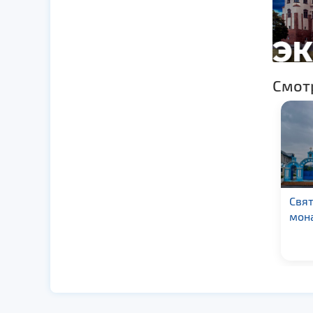
Смот
Софийский собор в г.
Свя
Полоцк
мона