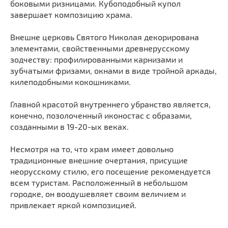
боковыми ризницами. Кубоподобный купол
Мечети
Выберите направление
завершает композицию храма.
Синагоги
Внешне церковь Святого Николая декорирована
Часовни
элементами, свойственными древнерусскому
Кирхи
зодчеству: профилированными карнизами и
Кладбище
зубчатыми фризами, окнами в виде тройной аркады,
килеподобными кокошниками.
Культурные центры
Театры
Главной красотой внутреннего убранство является,
Галереи
конечно, позолоченный иконостас с образами,
созданными в 19-20-ых веках.
Концертные залы
Несмотря на то, что храм имеет довольно
традиционные внешние очертания, присущие
неорусскому стилю, его посещение рекомендуется
всем туристам. Расположенный в небольшом
городке, он воодушевляет своим величием и
привлекает яркой композицией.