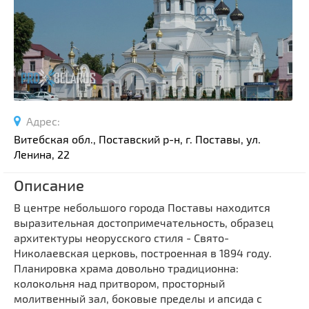
Спортивные сооружения
Производства
Ратуши
Родовые усадьбы
Садово-парковая архитектура
Национальные парки и заказники
Адрес:
Озера и водоемы
Витебская обл., Поставский р-н, г. Поставы, ул.
Памятники
Ленина, 22
Памятники археологии
Описание
Памятники геодезии
Выберите область
В центре небольшого города Поставы находится
Памятники природы
выразительная достопримечательность, образец
Выберите район
Памятники известным людям
архитектуры неорусского стиля - Свято-
Николаевская церковь, построенная в 1894 году.
Выберите населенный пункт
Церкви
Планировка храма довольно традиционна:
Монастыри
колокольня над притвором, просторный
Костелы
молитвенный зал, боковые пределы и апсида с