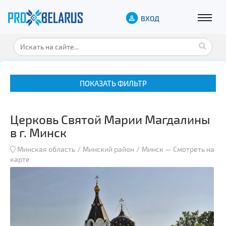
ВХОД
ПОКАЗАТЬ ФИЛЬТР
Церковь Cвятой Марии Магдалины
в г. Минск
Минская область
Минский район
Минск
—
Смотреть на
карте
Музеи
Замки и дворцы
Военная история
Гражданская архитектура