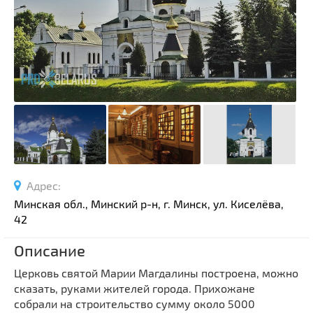
Спортивные сооружения
Производства
Ратуши
Родовые усадьбы
Садово-парковая архитектура
Национальные парки и заказники
Озера и водоемы
Памятники
Памятники археологии
Адрес:
Памятники геодезии
Выберите область
Минская обл., Минский р-н, г. Минск, ул. Киселёва,
Памятники природы
42
Выберите район
Памятники известным людям
Описание
Выберите населенный пункт
Церкви
Церковь святой Марии Магдалины построена, можно
Монастыри
сказать, руками жителей города. Прихожане
Костелы
собрали на строительство сумму около 5000