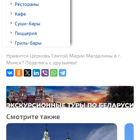
Рестораны
Кафе
Суши-бары
Пиццерия
Гриль-бары
Кинотеатры
Нравится Церковь Cвятой Марии Магдалины в г.
Минск? Поделись с друзьями!
Театры
Ночные клубы
Боулинг
Бильярд
Казино
Торговые центры,
Смотрите также
универмаги
Фирменные магазины,
бутики
Прокат авто