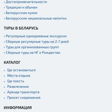
• Достопримечательности
Новости
• Традиции и обычаи
Спортинг-клубы и тиры
• Белорусская кухня
• Белорусские национальные напитки
Ратуши
ТУРЫ В БЕЛАРУСЬ
Родовые усадьбы
Садово-парковая
• Регулярные однодневные экскурсии
архитектура
• Сборные регулярные туры на 2-7 дней
• Туры для организованных групп
Памятники
• Сборные туры на НГ и Рождество
Памятники известным
людям
КАТАЛОГ
Кладбище
Где остановиться
Монастыри
Места отдыха
Где поесть
Костелы
Развлечения
Культурные центры
Аренда транспорта
Прокат снаряжения
Театры
Концертные залы
ИНФОРМАЦИЯ