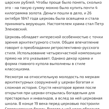
царских рублей. Чтобы проще было понять, сколько
Мечети
Выберите направление
это - на такую сумму можно было купить почти 4
Синагоги
килограмма золота. Деньги пошли в дело, и 26
Часовни
октября 1847 года церковь была освящена и стала
принимать верующих. Настоятелем храма стал Петр
Кирхи
Эленовский.
Кладбище
Церковь обладает интересной особенностью с точки
Культурные центры
зрения архитектурного стиля. Общее впечатление
Театры
говорит о преобладании ретроспективно-русского
стиля. Использование четырехчастной композиции
Галереи
прямо на это указывает. Однако декор храма и
Концертные залы
форма главного купола выполнены в стиле
классицизма.
Несмотря на относительную молодость по меркам
архитектурных сооружений у церкви богатая и
сложная история. Спустя некоторое время после
открытия при церкви открылась богадельня для
престарелых и инвалидов, а вслед за ней церковная
школа. В конце 19 века перед церковью построили
Сторожевскую браму. Вместе с ней храм образует