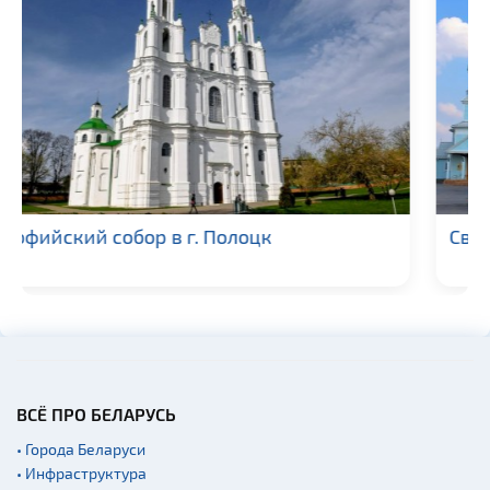
Пассажирские
перевозки
Прокат спортивного и
туристического
снаряжения
Fast-food
Гражданская
архитектура
Свято-Покровский храм в д. Чижевичи
Церкви
Музеи
Галереи
Памятники природы
Производства
Военная история
ВСЁ ПРО БЕЛАРУСЬ
Мастер-классы
• Города Беларуси
• Инфраструктура
Квесты