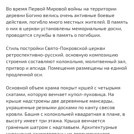
Мечети
Выберите направление
Во время Первой Мировой войны на территории
Синагоги
деревни Богино велись очень активные боевые
действия, погибло много местных жителей. В память
Часовни
о них в церкви установлены мемориальные доски,
Кирхи
проводятся службы в память о погибших.
Кладбище
Стиль постройки Свято-Покровской церкви
Культурные центры
ретроспективно-русский. основную композицию
Театры
строения составляют колокольня, молитвенный зал,
Галереи
притвор и апсида. Помещения размещены на единой
продленной оси.
Концертные залы
Основной объем храма покрыт кршей с четырьмя
скатами, которую венчает купол-луковица. На
крыше надстроены две деревянные мансарды,
украшенные резными досками по канту свесов
кровли. Башня с колокольней квадратная в плане, в
высоту имеет три этажа. Крыша венчается
граненым шатром с надглавьем. Архитектурные
украшения заимствованы из древнерусского