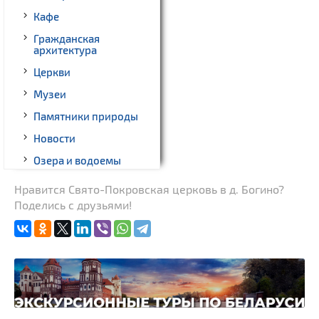
Кафе
Гражданская
архитектура
Церкви
Музеи
Памятники природы
Новости
Озера и водоемы
Родовые усадьбы
Нравится Свято-Покровская церковь в д. Богино?
Поделись с друзьями!
Памятники археологии
Памятники известным
людям
Кладбище
Костелы
Часовни