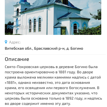
Спортивные сооружения
Производства
Ратуши
Родовые усадьбы
Садово-парковая архитектура
Национальные парки и заказники
Адрес:
Озера и водоемы
Витебская обл., Браславский р-н, д. Богино
Памятники
Описание
Памятники археологии
Свято-Покровская церковь в деревне Богино была
Памятники геодезии
Выберите область
построена ориентировочно в 1881 году. Во дворе
Памятники природы
храма выложена мелкими камнями надпись с датой
Выберите район
Памятники известным людям
«1881», однако неизвестно, это дата основания
храма, его освящения или первого богослужения. В
Выберите населенный пункт
Церкви
некоторых исторических документах указано, что
Монастыри
церковь была основана только в 1892 году, и надпись
Костелы
во дворе содержит именно эту дату.