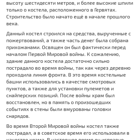
высоту шестидесяти метров, и более высокие шпили
Мечети
Выберите направление
только о костела, расположенного в Гервятах.
Синагоги
Строительство было начато ещё в начале прошлого
Часовни
века.
Кирхи
Данный костел строился на средства, вырученные с
пожертвований, а также часть денег была собрана
Кладбище
прихожанами. Освящен он был фактически перед
Культурные центры
началом Первой Мировой войны. К сожалению,
Театры
здание данного костела достаточно сильно
пострадало во время войны, так как через деревню
Галереи
проходила линия фронта. В это время костельные
Концертные залы
башни использовались в качестве смотровых
пунктов, а также для установки пулеметов и
снайперских позиций. После войны храм был
восстановлен, но в память о произошедших
событиях в стены были вмурованы головки
снарядов.
Во время Второй Мировой войны костел также
пострадал, а в советское время его использовали в
качестве храма. В настоящее время он исправно