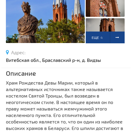
Спортивные сооружения
Производства
Ратуши
Родовые усадьбы
ЕЩЕ
4
Садово-парковая архитектура
Национальные парки и заказники
ФОТО
Адрес:
Озера и водоемы
Витебская обл., Браславский р-н, д. Видзы
Памятники
Описание
Памятники археологии
Храм Рождества Девы Марии, который в
Памятники геодезии
Выберите область
альтернативных источниках также называется
Памятники природы
костелом Святой Троицы, был возведен в
Выберите район
Памятники известным людям
неоготическом стиле. В настоящее время он по
праву может называться жемчужиной этого
Выберите населенный пункт
Церкви
населенного пункта. Его отличительной
Монастыри
особенностью является то, что он один из наиболее
Костелы
высоких храмов в Беларуси. Его шпили достигают в