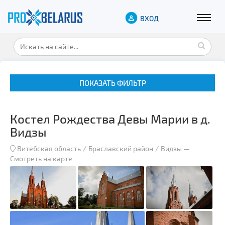
ВХОД
ПОКАЗАТЬ ФИЛЬТР
Костел Рождества Девы Марии в д.
Видзы
Витебская область
Браславский район
Видзы
—
Смотреть на карте
Музеи
Замки и дворцы
Военная история
Гражданская архитектура