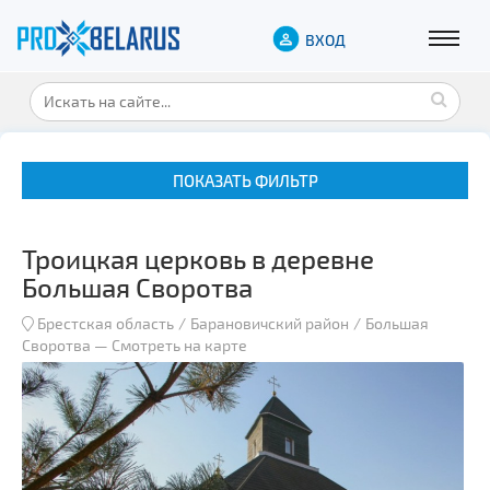
ВХОД
ПОКАЗАТЬ ФИЛЬТР
Троицкая церковь в деревне
Большая Своротва
Брестская область
Барановичский район
Большая
Своротва
—
Смотреть на карте
Музеи
Замки и дворцы
Военная история
Гражданская архитектура