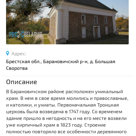
Спортивные сооружения
Производства
Ратуши
Родовые усадьбы
Садово-парковая архитектура
Национальные парки и заказники
Адрес:
Озера и водоемы
Брестская обл., Барановичский р-н, д. Большая
Памятники
Своротва
Памятники археологии
Описание
Памятники геодезии
Выберите область
В Барановичском районе расположен уникальный
Памятники природы
храм. В нем в свое время молились и православные,
Выберите район
Памятники известным людям
и католики, и униаты. Первоначальная Троицкая
церковь была возведена в 1747 году. Со временем
Выберите населенный пункт
Церкви
здание пришло в негодность и на его месте возвели
Монастыри
уже кирпичный храм в 1823 году. Строение
Костелы
полностью повторяло все особенности деревянного