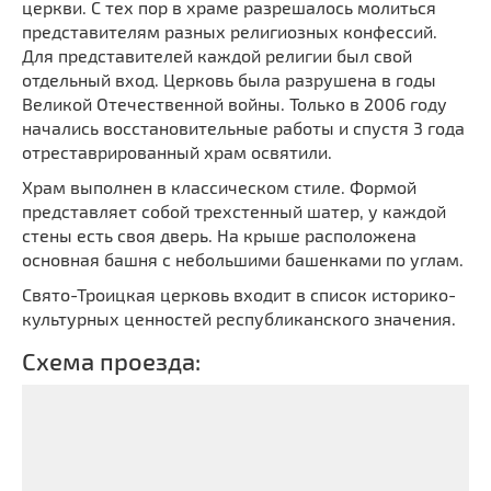
церкви. С тех пор в храме разрешалось молиться
Мечети
Выберите направление
представителям разных религиозных конфессий.
Синагоги
Для представителей каждой религии был свой
отдельный вход. Церковь была разрушена в годы
Часовни
Великой Отечественной войны. Только в 2006 году
Кирхи
начались восстановительные работы и спустя 3 года
Кладбище
отреставрированный храм освятили.
Культурные центры
Храм выполнен в классическом стиле. Формой
представляет собой трехстенный шатер, у каждой
Театры
стены есть своя дверь. На крыше расположена
Галереи
основная башня с небольшими башенками по углам.
Концертные залы
Свято-Троицкая церковь входит в список историко-
культурных ценностей республиканского значения.
Схема проезда: