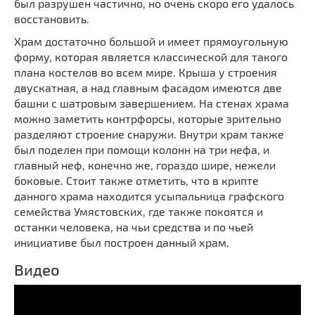
был разрушен частично, но очень скоро его удалось
Мечети
Выберите направление
восстановить.
Синагоги
Храм достаточно большой и имеет прямоугольную
Часовни
форму, которая является классической для такого
плана костелов во всем мире. Крыша у строения
Кирхи
двускатная, а над главным фасадом имеются две
Кладбище
башни с шатровым завершением. На стенах храма
Культурные центры
можно заметить контрфорсы, которые зрительно
разделяют строение снаружи. Внутри храм также
Театры
был поделен при помощи колонн на три нефа, и
Галереи
главный неф, конечно же, гораздо шире, нежели
Концертные залы
боковые. Стоит также отметить, что в крипте
данного храма находится усыпальница графского
семейства Умястовских, где также покоятся и
останки человека, на чьи средства и по чьей
инициативе был построен данный храм.
Видео