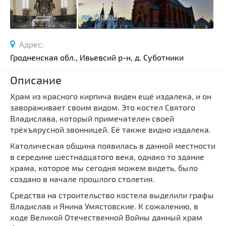
Спортивные сооружения
Производства
Ратуши
Адрес:
Родовые усадьбы
Гродненская обл., Ивьевсий р-н, д. Суботники
Садово-парковая архитектура
Описание
Национальные парки и заказники
Храм из красного кирпича виден ещё издалека, и он
Озера и водоемы
завораживает своим видом. Это костел Святого
Памятники
Владислава, который примечателен своей
Памятники археологии
трёхъярусной звонницей. Её также видно издалека.
Памятники геодезии
Выберите область
Католическая община появилась в данной местности
в середине шестнадцатого века, однако то здание
Памятники природы
Выберите район
храма, которое мы сегодня можем видеть, было
Памятники известным людям
создано в начале прошлого столетия.
Выберите населенный пункт
Церкви
Средства на строительство костела выделили графы
Монастыри
Владислав и Янина Умястовские. К сожалению, в
ходе Великой Отечественной Войны данный храм
Костелы